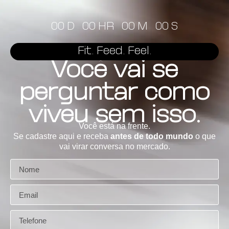
00
D
00
HR
00
M
00
S
Fit. Feed. Feel.
Você vai se
perguntar como
viveu sem isso.
Você está na frente.
Se cadastre aqui e receba
antes de todo mundo
o que
vai virar conversa no mercado.