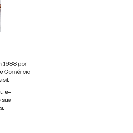
m 1988 por
a e Comércio
sil.
u e-
e sua
s.