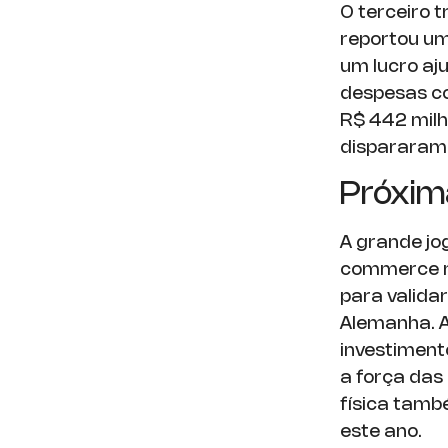
O terceiro 
reportou um
um lucro aj
despesas con
R$ 442 milh
dispararam
Próxim
A grande jo
commerce mu
para valida
Alemanha. A
investimento
a força das
física tamb
este ano.