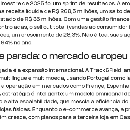
trimestre de 2025 foi um sprint de resultados. A e
a receita líquida de R$ 268,5 milhões, um salto de
ustado de R$ 35 milhões. Com uma gestão financei
troladas, o sell out total (vendas ao consumidor f
ões, um crescimento de 28,3%. Não à toa, suas a
 94% no ano.
a parada: o mercado europeu
gada é a expansão internacional. A Track&Field la
ltilíngue e multimoeda, usando Portugal como l
r a operação em mercados como França, Espanha
 estratégia é inteligente: um modelo omnicanal de
 e alta escalabilidade, que mescla a eficiência do
 lojas físicas. Enquanto o e-commerce avança, a 
ém cresce, com planos para a terceira loja em Cas