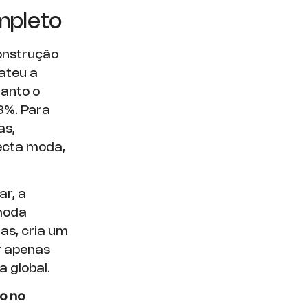
mpleto
onstrução
ateu a
uanto o
8%. Para
as,
necta moda,
r, a
 moda
das, cria um
r apenas
a global.
o no