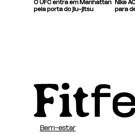
O UFC entra em Manhattan
Nike A
pela porta do jiu-jitsu
para d
Bem-estar