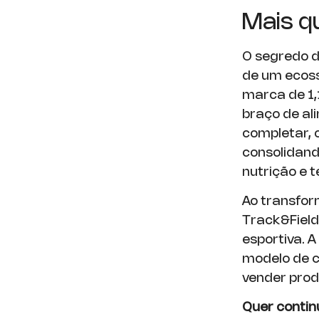
Mais q
O segredo d
de um ecoss
marca de 1,
braço de al
completar, 
consolidand
nutrição e t
Ao transfo
Track&Field
esportiva. A
modelo de c
vender produ
Quer contin