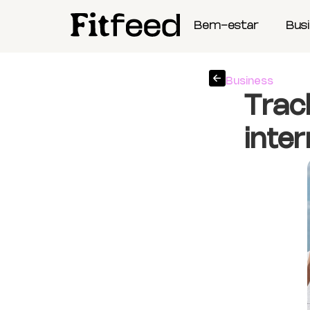
Bem-estar
Bus
Business
Trac
inte