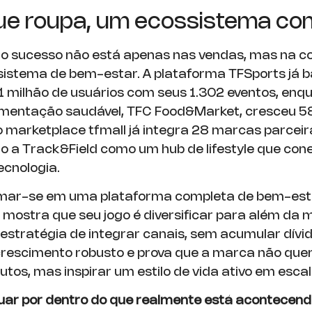
ue roupa, um ecossistema co
o sucesso não está apenas nas vendas, mas na c
istema de bem-estar. A plataforma TFSports já b
1 milhão de usuários com seus 1.302 eventos, enq
imentação saudável, TFC Food&Market, cresceu 5
o marketplace tfmall já integra 28 marcas parceir
o a Track&Field como um hub de lifestyle que co
ecnologia.
rmar-se em uma plataforma completa de bem-esta
 mostra que seu jogo é diversificar para além da
 estratégia de integrar canais, sem acumular dívi
rescimento robusto e prova que a marca não que
tos, mas inspirar um estilo de vida ativo em escal
uar por dentro do que realmente está acontecend