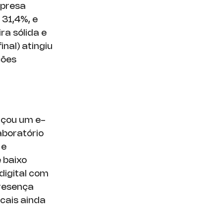
mpresa
 31,4%, e
ra sólida e
inal) atingiu
ções
nçou um e-
aboratório
 e
 baixo
 digital com
presença
cais ainda