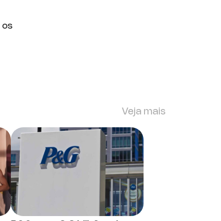
 os
Veja mais