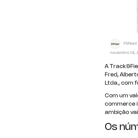
Fitfeed
novembro 14,
A Track&Fie
Fred, Alber
Ltda., com f
Com um valo
commerce in
ambição vai
Os núm