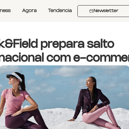
iness
Agora
Tendência
Newsletter
k&Field prepara salto
rnacional com e-comme