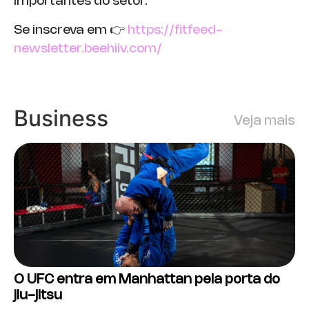
importantes do setor.
Se inscreva em 👉
https://fitfeed-
newsletter.beehiiv.com/
Business
Veja mais
O UFC entra em Manhattan pela porta do
jiu-jitsu