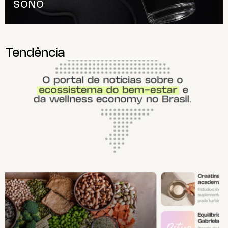
SONO
setor. Se inscreva em
👉 https://fitfeed-
newsletter.beehiiv.com/
Tendência