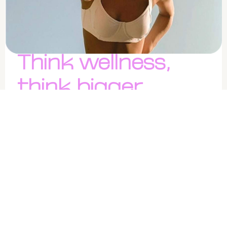
Think wellness,
think bigger.
A curadoria semanal da FitFeed com
os melhores achados em saúde,
ciência e cultura — toda sexta-feira,
direto na sua inbox.
Inscrever-se