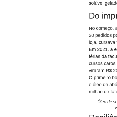
solúvel gelad
Do imp
No começo, a
20 pedidos po
loja, cursav
Em 2021, a e
férias da fac
cursos caros 
viraram R$ 2
O primeiro b
o óleo de ab
milhão de fa
Óleo de s