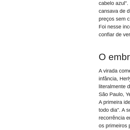
cabelo azul”.
cansava de 
preços sem c
Foi nesse inc
confiar de ve
O embri
A virada com
infância, Her
literalmente
São Paulo, Ye
A primeira id
todo dia”. A 
recorrência 
os primeiros