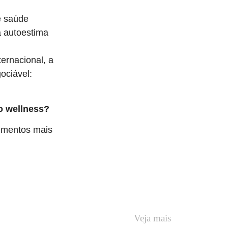
e saúde
a autoestima
ernacional, a
gociável:
o wellness?
vimentos mais
Veja mais