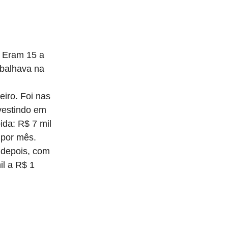
. Eram 15 a
abalhava na
iro. Foi nas
nvestindo em
ida: R$ 7 mil
 por mês.
 depois, com
l a R$ 1