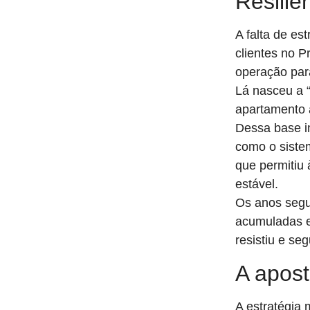
Resiliê
A falta de es
clientes no P
operação para
Lá nasceu a 
apartamento 
Dessa base i
como o siste
que permitiu
estável.
Os anos segui
acumuladas e 
resistiu e se
A apos
A estratégia 