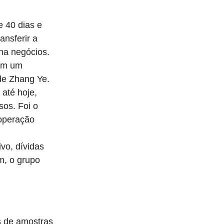
e 40 dias e
ansferir a
ha negócios.
 em um
de Zhang Ye.
até hoje,
sos. Foi o
 operação
vo, dívidas
m, o grupo
es de amostras