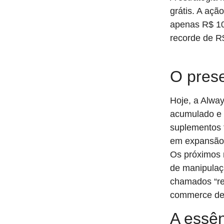
grátis. A aç
apenas R$ 10 
recorde de R
O prese
Hoje, a Alwa
acumulado e p
suplementos t
em expansão
Os próximos m
de manipulaç
chamados “ref
commerce de s
A essê