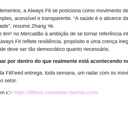
lementos, a Always Fit se posiciona como movimento d
mples, acessível e transparente. “A saúde é o alicerce d
dade”, resume Zhang Ye.
 6m² no Mercadão à ambição de se tornar referência int
Always Fit reflete resiliência, propósito e uma crença ine
úde deve ser tão democrático quanto necessário.
uar por dentro do que realmente está acontecendo n
 da FitFeed entrega, toda semana, um radar com os mo
o setor.
 em 👉
https://fitfeed-newsletter.beehiiv.com/