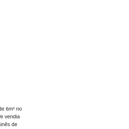
de 6m² no
Ye vendia
hinês de