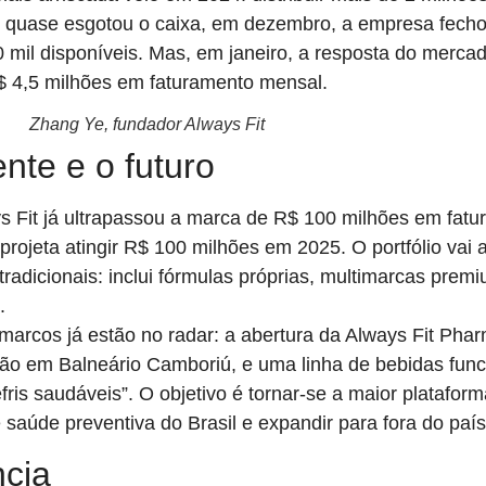
ão quase esgotou o caixa, em dezembro, a empresa fech
mil disponíveis. Mas, em janeiro, a resposta do mercado
$ 4,5 milhões em faturamento mensal.
Zhang Ye, fundador Always Fit
nte e o futuro
ys Fit já ultrapassou a marca de R$ 100 milhões em fat
rojeta atingir R$ 100 milhões em 2025. O portfólio vai 
radicionais: inclui fórmulas próprias, multimarcas premi
.
arcos já estão no radar: a abertura da Always Fit Phar
ão em Balneário Camboriú, e uma linha de bebidas func
ris saudáveis”. O objetivo é tornar-se a maior plataform
aúde preventiva do Brasil e expandir para fora do país
ncia