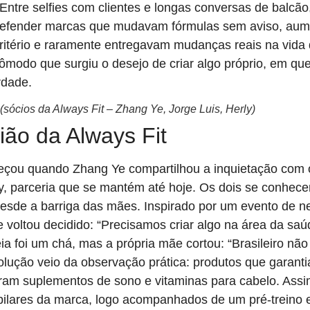
 Entre selfies com clientes e longas conversas de balcão
defender marcas que mudavam fórmulas sem aviso, au
ritério e raramente entregavam mudanças reais na vida
ômodo que surgiu o desejo de criar algo próprio, em q
rdade.
(sócios da Always Fit – Zhang Ye, Jorge Luis, Herly)
ão da Always Fit
eçou quando Zhang Ye compartilhou a inquietação com 
ly, parceria que se mantém até hoje. Os dois se conhec
 desde a barriga das mães. Inspirado por um evento de 
 voltou decidido: “Precisamos criar algo na área da saú
eia foi um chá, mas a própria mãe cortou: “Brasileiro nã
solução veio da observação prática: produtos que garant
eram suplementos de sono e vitaminas para cabelo. Ass
 pilares da marca, logo acompanhados de um pré-treino