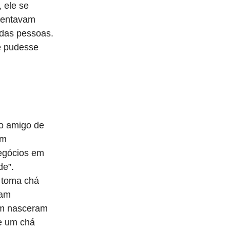
, ele se
mentavam
 das pessoas.
ue pudesse
o amigo de
em
negócios em
de”.
o toma chá
iam
im nasceram
 e um chá