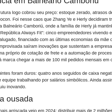
ncia em Balneário Camboriú
trutura logo cobrou seu preço: estoque zerado, atrasos d
rocon. Foi nesse caos que Zhang Ye e Herly decidiram tr
 Balneário Camboriú, onde a família de Herly já mantin
“República Always Fit”: cinco empreendedores vivendo
alugado, financiado com as últimas economias da mãe 
mprovisada saíram inovações que sustentam a empresa 
ma próprio de cotação de frete e a automação de proces
 à marca chegar a mais de 100 mil pedidos mensais em
ntes foram duros: quatro anos seguidos de caixa negati
equipe trabalhando por salários simbólicos. Ainda assi
guiu inovando.
ta ousada
mais arriscada veio em 2024: distribuir mais de 2 milhõ