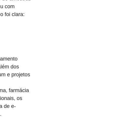
ou com
 foi clara:
uramento
além dos
um e projetos
ma, farmácia
ionais, os
a de e-
.