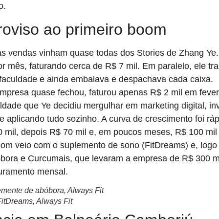
o.
roviso ao primeiro boom
s vendas vinham quase todas dos Stories de Zhang Ye
r mês, faturando cerca de R$ 7 mil. Em paralelo, ele tr
a faculdade e ainda embalava e despachava cada caixa.
mpresa quase fechou, faturou apenas R$ 2 mil em fevere
uldade que Ye decidiu mergulhar em marketing digital, i
e aplicando tudo sozinho. A curva de crescimento foi ráp
0 mil, depois R$ 70 mil e, em poucos meses, R$ 100 mil
oom veio com o suplemento de sono (FitDreams) e, logo
óbora e Curcumais, que levaram a empresa de R$ 300 mi
turamento mensal.
emente de abóbora, Always Fit
FitDreams, Always Fit