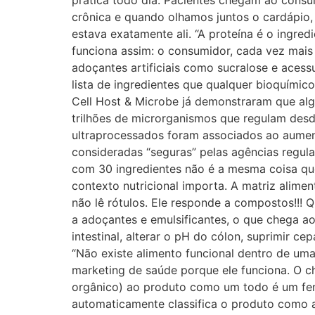
prática todo dia. Pacientes chegam ao consult
crônica e quando olhamos juntos o cardápio,
estava exatamente ali. “A proteína é o ingre
funciona assim: o consumidor, cada vez mais 
adoçantes artificiais como sucralose e aces
lista de ingredientes que qualquer bioquími
Cell Host & Microbe já demonstraram que algu
trilhões de microrganismos que regulam desd
ultraprocessados foram associados ao aument
consideradas “seguras” pelas agências regul
com 30 ingredientes não é a mesma coisa que
contexto nutricional importa. A matriz alime
não lê rótulos. Ele responde a compostos!!!
a adoçantes e emulsificantes, o que chega a
intestinal, alterar o pH do cólon, suprimir ce
“Não existe alimento funcional dentro de um
marketing de saúde porque ele funciona. O ch
orgânico) ao produto como um todo é um fen
automaticamente classifica o produto como a