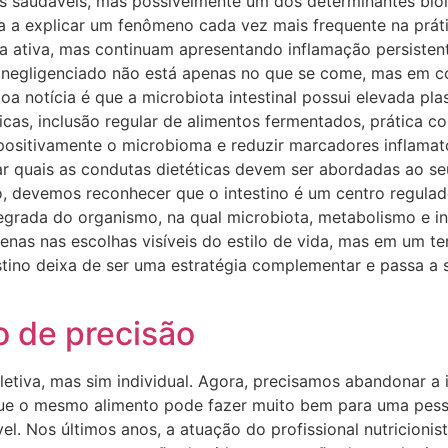
s saudáveis, mas possivelmente um dos determinantes bio
 a explicar um fenômeno cada vez mais frequente na práti
 ativa, mas continuam apresentando inflamação persistente
or negligenciado não está apenas no que se come, mas em 
a notícia é que a microbiota intestinal possui elevada plas
s, inclusão regular de alimentos fermentados, prática con
positivamente o microbioma e reduzir marcadores inflamató
 quais as condutas dietéticas devem ser abordadas ao seu
o, devemos reconhecer que o intestino é um centro regulad
grada do organismo, na qual microbiota, metabolismo e i
nas nas escolhas visíveis do estilo de vida, mas em um terr
stino deixa de ser uma estratégia complementar e passa a
o de precisão
etiva, mas sim individual. Agora, precisamos abandonar a 
ue o mesmo alimento pode fazer muito bem para uma pessoa
l. Nos últimos anos, a atuação do profissional nutricionis