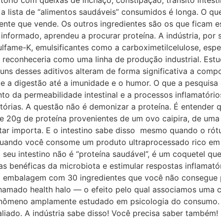
ório com queixas de inchaço, constipação, trânsito intesti
 a lista de “alimentos saudáveis” consumidos é longa. O q
diente que vende. Os outros ingredientes são os que ficam e
informado, aprendeu a procurar proteína. A indústria, por
sulfame-K, emulsificantes como a carboximetilcelulose, e
co reconheceria como uma linha de produção industrial. Es
ns desses aditivos alteram de forma significativa a compo
e a digestão até a imunidade e o humor. O que a pesquisa 
o da permeabilidade intestinal e a processos inflamatóri
atórias. A questão não é demonizar a proteína. É entender
 20g de proteína provenientes de um ovo caipira, de uma
ntar importa. E o intestino sabe disso mesmo quando o rótu
 Quando você consome um produto ultraprocessado rico em 
o seu intestino não é “proteína saudável”, é um coquetel 
pas benéficas da microbiota e estimular respostas inflamatór
a embalagem com 30 ingredientes que você não consegue p
amado health halo — o efeito pelo qual associamos uma car
ômeno amplamente estudado em psicologia do consumo. Vo
liado. A indústria sabe disso! Você precisa saber também!