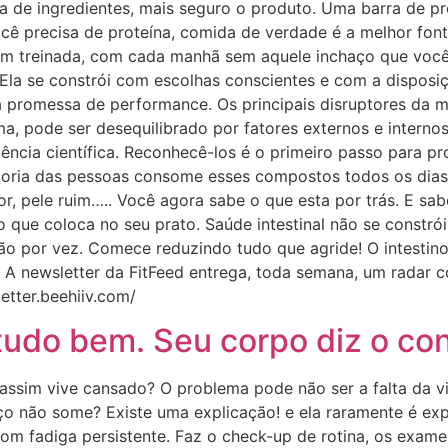
sta de ingredientes, mais seguro o produto. Uma barra de p
ocê precisa de proteína, comida de verdade é a melhor fon
em treinada, com cada manhã sem aquele inchaço que você 
. Ela se constrói com escolhas conscientes e com a disposi
romessa de performance. Os principais disruptores da micr
 pode ser desequilibrado por fatores externos e internos.
ência científica. Reconhecê-los é o primeiro passo para p
maioria das pessoas consome esses compostos todos os dia
or, pele ruim….. Você agora sabe o que esta por trás. E s
 o que coloca no seu prato. Saúde intestinal não se constró
ção por vez. Comece reduzindo tudo que agride! O intestino
 A newsletter da FitFeed entrega, toda semana, um radar
letter.beehiiv.com/
udo bem. Seu corpo diz o con
sim vive cansado? O problema pode não ser a falta da v
aço não some? Existe uma explicação! e ela raramente é e
fadiga persistente. Faz o check-up de rotina, os exames 