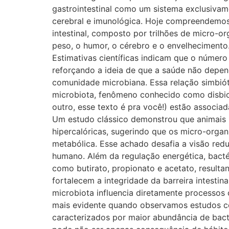
gastrointestinal como um sistema exclusivame
cerebral e imunológica. Hoje compreendemos
intestinal, composto por trilhões de micro-o
peso, o humor, o cérebro e o envelhecimento
Estimativas científicas indicam que o númer
reforçando a ideia de que a saúde não depen
comunidade microbiana. Essa relação simbi
microbiota, fenômeno conhecido como disbiose
outro, esse texto é pra você!) estão associad
Um estudo clássico demonstrou que animais 
hipercalóricas, sugerindo que os micro-orga
metabólica. Esse achado desafia a visão red
humano. Além da regulação energética, bactér
como butirato, propionato e acetato, resulta
fortalecem a integridade da barreira intestina
microbiota influencia diretamente processos 
mais evidente quando observamos estudos com
caracterizados por maior abundância de bact