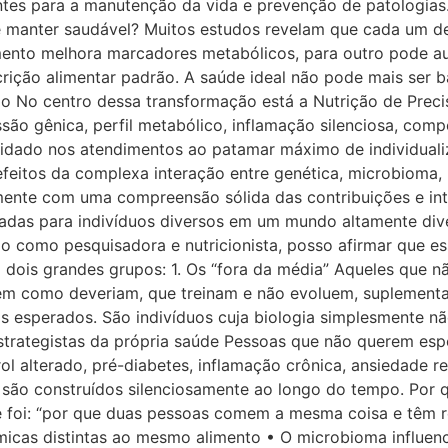
ntes para a manutenção da vida e prevenção de patologias
 manter saudável? Muitos estudos revelam que cada um de 
mento melhora marcadores metabólicos, para outro pode au
ição alimentar padrão. A saúde ideal não pode mais ser b
o No centro dessa transformação está a Nutrição de Precis
ssão gênica, perfil metabólico, inflamação silenciosa, co
uidado nos atendimentos ao patamar máximo de individuali
feitos da complexa interação entre genética, microbioma, 
mente com uma compreensão sólida das contribuições e inte
nadas para indivíduos diversos em um mundo altamente dive
o como pesquisadora e nutricionista, posso afirmar que es
 dois grandes grupos: 1. Os “fora da média” Aqueles que n
m como deveriam, que treinam e não evoluem, suplement
s esperados. São indivíduos cuja biologia simplesmente nã
strategistas da própria saúde Pessoas que não querem espe
 alterado, pré-diabetes, inflamação crônica, ansiedade reco
 são construídos silenciosamente ao longo do tempo. Por 
 foi: “por que duas pessoas comem a mesma coisa e têm r
micas distintas ao mesmo alimento • O microbioma influe