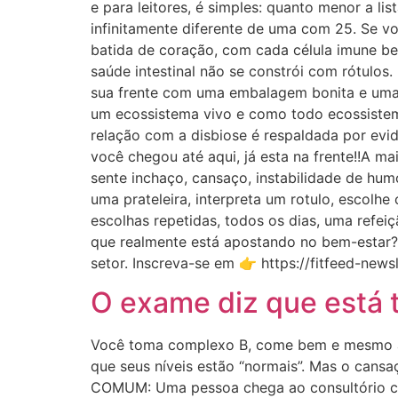
e para leitores, é simples: quanto menor a li
infinitamente diferente de uma com 25. Se v
batida de coração, com cada célula imune b
saúde intestinal não se constrói com rótulos
sua frente com uma embalagem bonita e uma p
um ecossistema vivo e como todo ecossistema,
relação com a disbiose é respaldada por evid
você chegou até aqui, já esta na frente!!A 
sente inchaço, cansaço, instabilidade de hum
uma prateleira, interpreta um rotulo, escolhe
escolhas repetidas, todos os dias, uma refei
que realmente está apostando no bem-estar?
setor. Inscreva-se em 👉 https://fitfeed-news
O exame diz que está t
Você toma complexo B, come bem e mesmo as
que seus níveis estão “normais”. Mas o cans
COMUM: Uma pessoa chega ao consultório com 