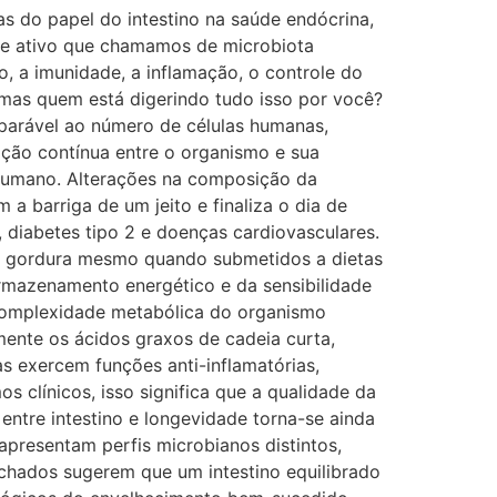
as do papel do intestino na saúde endócrina,
te ativo que chamamos de microbiota
o, a imunidade, a inflamação, o controle do
 mas quem está digerindo tudo isso por você?
parável ao número de células humanas,
ção contínua entre o organismo e sua
humano. Alterações na composição da
a barriga de um jeito e finaliza o dia de
, diabetes tipo 2 e doenças cardiovasculares.
de gordura mesmo quando submetidos a dietas
armazenamento energético e da sensibilidade
 complexidade metabólica do organismo
mente os ácidos graxos de cadeia curta,
as exercem funções anti-inflamatórias,
os clínicos, isso significa que a qualidade da
entre intestino e longevidade torna-se ainda
presentam perfis microbianos distintos,
achados sugerem que um intestino equilibrado