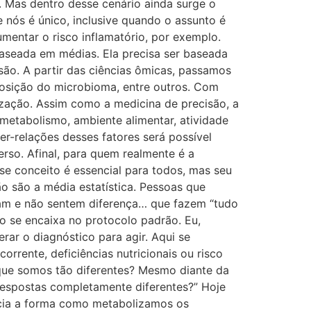
. Mas dentro desse cenário ainda surge o
nós é único, inclusive quando o assunto é
mentar o risco inflamatório, por exemplo.
aseada em médias. Ela precisa ser baseada
ão. A partir das ciências ômicas, passamos
mposição do microbioma, entre outros. Com
zação. Assim como a medicina de precisão, a
metabolismo, ambiente alimentar, atividade
r-relações desses fatores será possível
rso. Afinal, para quem realmente é a
se conceito é essencial para todos, mas seu
ão são a média estatística. Pessoas que
am e não sentem diferença… que fazem “tudo
o se encaixa no protocolo padrão. Eu,
rar o diagnóstico para agir. Aqui se
rrente, deficiências nutricionais ou risco
que somos tão diferentes? Mesmo diante da
espostas completamente diferentes?” Hoje
ncia a forma como metabolizamos os