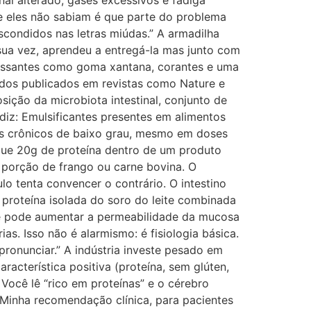
nal alterado, gases excessivos e fadiga
ue eles não sabiam é que parte do problema
scondidos nas letras miúdas.” A armadilha
 sua vez, aprendeu a entregá-la mas junto com
spessantes como goma xantana, corantes e uma
tudos publicados em revistas como Nature e
sição da microbiota intestinal, conjunto de
diz: Emulsificantes presentes em alimentos
os crônicos de baixo grau, mesmo em doses
 que 20g de proteína dentro de um produto
 porção de frango ou carne bovina. O
lo tenta convencer o contrário. O intestino
proteína isolada do soro do leite combinada
que pode aumentar a permeabilidade da mucosa
ias. Isso não é alarmismo: é fisiologia básica.
ronunciar.” A indústria investe pesado em
acterística positiva (proteína, sem glúten,
cê lê “rico em proteínas” e o cérebro
 Minha recomendação clínica, para pacientes