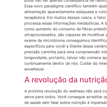
pode não ser apenas consequência de hábito
Esse novo paradigma científico também ajuda
alimentação aparentemente adequada e rotina
terapêutica. Em muitos desses casos, o fat
processa essas informações metabólicas. A bo
como aumento do consumo de fibras prebiótica
ultraprocessados, são capazes de modificar 
exame de microbioma conseguimos identificar
específicos para você! a Diante desse cenári
precisão caminha para uma compreensão inte
longevidade, portanto, talvez não comece ape
continuamente dentro de nós. Cuidar do inte
envelhecer.
A revolução da nutriçã
A próxima revolução do wellness não será col
serve para todos. Você consegue acreditar q
de saúde sem falar sobre nutrição é impensáve