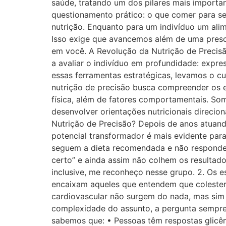
saúde, tratando um dos pilares mais importa
questionamento prático: o que comer para se
nutrição. Enquanto para um indivíduo um ali
Isso exige que avancemos além de uma prescr
em você. A Revolução da Nutrição de Precisã
a avaliar o indivíduo em profundidade: expre
essas ferramentas estratégicas, levamos o c
nutrição de precisão busca compreender os e
física, além de fatores comportamentais. So
desenvolver orientações nutricionais direcio
Nutrição de Precisão? Depois de anos atuand
potencial transformador é mais evidente para
seguem a dieta recomendada e não responde
certo” e ainda assim não colhem os resultado
inclusive, me reconheço nesse grupo. 2. Os e
encaixam aqueles que entendem que colesterol
cardiovascular não surgem do nada, mas sim
complexidade do assunto, a pergunta sempre
sabemos que: • Pessoas têm respostas glicê