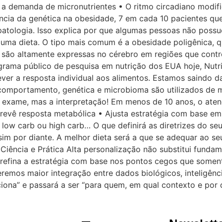
 a demanda de micronutrientes • O ritmo circadiano modifi
ência da genética na obesidade, 7 em cada 10 pacientes 
atologia. Isso explica por que algumas pessoas não possu
ma dieta. O tipo mais comum é a obesidade poligênica, q
 são altamente expressas no cérebro em regiões que contro
rama público de pesquisa em nutrição dos EUA hoje, Nutrit
ver a resposta individual aos alimentos. Estamos saindo d
a, comportamento, genética e microbioma são utilizados de
o exame, mas a interpretação! Em menos de 10 anos, o aten
revê resposta metabólica • Ajusta estratégia com base em 
 low carb ou high carb… O que definirá as diretrizes do se
ssim por diante. A melhor dieta será a que se adequar ao s
e Ciência e Prática Alta personalização não substitui fund
la refina a estratégia com base nos pontos cegos que soment
remos maior integração entre dados biológicos, inteligênci
ciona” e passará a ser “para quem, em qual contexto e por