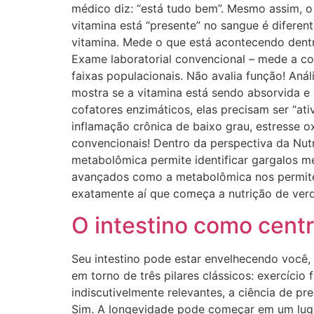
médico diz: “está tudo bem”. Mesmo assim, o 
vitamina está “presente” no sangue é difer
vitamina. Mede o que está acontecendo dent
Exame laboratorial convencional – mede a co
faixas populacionais. Não avalia função! Aná
mostra se a vitamina está sendo absorvida 
cofatores enzimáticos, elas precisam ser “ati
inflamação crônica de baixo grau, estresse o
convencionais! Dentro da perspectiva da Nutri
metabolômica permite identificar gargalos m
avançados como a metabolômica nos permite 
exatamente aí que começa a nutrição de verda
O intestino como cent
Seu intestino pode estar envelhecendo você,
em torno de três pilares clássicos: exercíci
indiscutivelmente relevantes, a ciência de p
Sim. A longevidade pode começar em um lugar