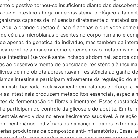
nte digestivo tornou-se insuficiente diante das descobert
 que o intestino abriga um ecossistema biológico altamen
rganismos capazes de influenciar diretamente o metabolism
. Aqui a grande questão é: não é apenas o que você come
o de células microbianas presentes no corpo humano é com
de apenas da genética do indivíduo, mas também da intera
ótica redefine a maneira como entendemos o metabolismo 
 intestinal (se você sente inchaço abdominal, acorda com 
as ao desenvolvimento de obesidade, resistência à insulina
livres de microbiota apresentavam resistência ao ganho 
nismos intestinais participam ativamente da regulação do 
ucionista baseada exclusivamente em calorias e reforça a
ias intestinais produzem metabólitos essenciais, especial
ntes da fermentação de fibras alimentares. Essas substânci
l e participam do controle da glicose e do apetite. Em term
centrais envolvidos no envelhecimento saudável. A relação 
 centenários. Indivíduos que alcançam idades extremas a
érias produtoras de compostos anti-inflamatórios. Esses 