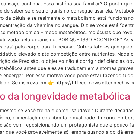
cansaço continua. Essa história soa familiar? O ponto que
ente de saber se o seu organismo consegue usar ela. Meta
ro da célula e se realmente o metabolismo está funcion
ncentração da vitamina no sangue. Diz se você está “dent
lise metabolômica – mede metabólitos, moléculas que revel
e utilizada pelo organismo. POR QUE ISSO ACONTECE? As v
vadas” pelo corpo para funcionar. Outros fatores que quebr
xidativo elevado e até competição entre nutrientes. Nada 
ção de Precisão, o objetivo não é corrigir deficiências ób
etabólicos antes que eles se traduzam em sintomas grave
enxergar: Por esse motivo você pode estar fazendo tudo “
de. Se inscreva em 👉 https://fitfeed-newsletter.beehiiv.
ro da longevidade metabólica
 mesmo se você treina e come “saudável” Durante décadas,
o físico, alimentação equilibrada e qualidade do sono. Emb
recisão vem reposicionando um protagonista que é pouco fal
 que você provavelmente só lembra quando algo dá errado