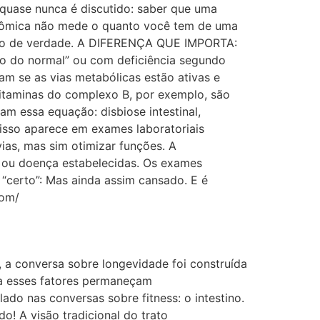
 quase nunca é discutido: saber que uma
bolômica não mede o quanto você tem de uma
ando de verdade. A DIFERENÇA QUE IMPORTA:
ro do normal” ou com deficiência segundo
am se as vias metabólicas estão ativas e
itaminas do complexo B, por exemplo, são
am essa equação: disbiose intestinal,
disso aparece em exames laboratoriais
vias, mas sim otimizar funções. A
s ou doença estabelecidas. Os exames
certo”: Mas ainda assim cansado. E é
com/
 a conversa sobre longevidade foi construída
ora esses fatores permaneçam
ado nas conversas sobre fitness: o intestino.
! A visão tradicional do trato