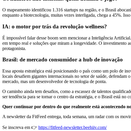
O mapeamento identificou 1.316 startups na região, e o Brasil abocan
enquanto a biotecnologia, muitas vezes interligada, chega a 45%. I
IA: o motor por trás da revolução wellness?
É impossível falar desse boom sem mencionar a Inteligência Artificia
em tempo real e soluções que miram a longevidade. O investimento ac
protagonista.
Brasil: de mercado consumidor a hub de inovação
Essa aposta estratégica está posicionando o país como um polo de inov
locais desafiem gigantes internacionais no setor de saúde, defendam
mercado, mas um desenvolvedor de tecnologia de ponta.
O caminho ainda tem desafios, como a escassez de talentos qualificados
ser tendência para se tornar o centro da estratégia, e o Brasil está n
Quer continuar por dentro do que realmente está acontecendo no
A newsletter da FitFeed entrega, toda semana, um radar com os movim
Se inscreva em 👉
https://fitfeed-newsletter.beehiiv.com/