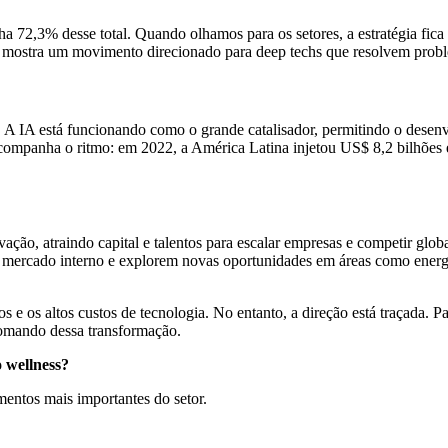
ha 72,3% desse total. Quando olhamos para os setores, a estratégia fica
sso mostra um movimento direcionado para deep techs que resolvem pro
l. A IA está funcionando como o grande catalisador, permitindo o dese
ompanha o ritmo: em 2022, a América Latina injetou US$ 8,2 bilhões em
ação, atraindo capital e talentos para escalar empresas e competir glob
 o mercado interno e explorem novas oportunidades em áreas como energ
 e os altos custos de tecnologia. No entanto, a direção está traçada. Pa
o comando dessa transformação.
 wellness?
entos mais importantes do setor.