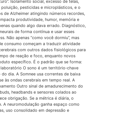
ro”. Isolamento social, excesso de telas,
poluição, pesticidas e microplásticos, e o
os de Alzheimer atingindo números recordes,
impacta produtividade, humor, memória e
penas quando algo dava errado. Diagnóstico,
eurais de forma contínua e usar esses
ness. Não apenas “como você dormiu”, mas
 de consumo começam a traduzir atividade
erebrais com outros dados fisiológicos para
empo de reação e foco, enquanto novos
oduto específico. É o padrão que se forma:
laboratório O sono é um território-chave
o do dia. A Somnee usa correntes de baixa
se às ondas cerebrais em tempo real. A
ipamento Outro sinal de amadurecimento do
rbuds, headbands e sensores colados ao
ce obrigação. Se a métrica é diária, o
nde. A neuromodulação ganha espaço como
tas, uso consolidado em depressão e