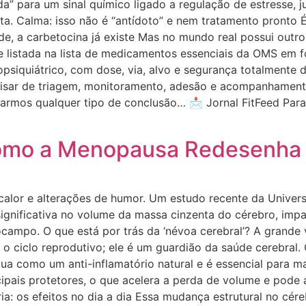
a” para um sinal químico ligado a regulação de estresse, 
a. Calma: isso não é “antídoto” e nem tratamento pronto É
de, a carbetocina já existe Mas no mundo real possui outr
e listada na lista de medicamentos essenciais da OMS em f
opsiquiátrico, com dose, via, alvo e segurança totalmente 
recisar de triagem, monitoramento, adesão e acompanhament
tirarmos qualquer tipo de conclusão… 📩 Jornal FitFeed P
 Como a Menopausa Redesenha
alor e alterações de humor. Um estudo recente da Univer
ignificativa no volume da massa cinzenta do cérebro, impa
ampo. O que está por trás da ‘névoa cerebral’? A grande v
o ciclo reprodutivo; ele é um guardião da saúde cerebral.
tua como um anti-inflamatório natural e é essencial para m
cipais protetores, o que acelera a perda de volume e pode
a: os efeitos no dia a dia Essa mudança estrutural no cére