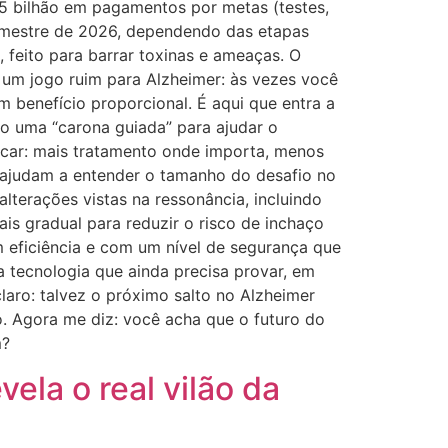
,5 bilhão em pagamentos por metas (testes,
 semestre de 2026, dependendo das etapas
, feito para barrar toxinas e ameaças. O
é um jogo ruim para Alzheimer: às vezes você
m benefício proporcional. É aqui que entra a
o uma “carona guiada” para ajudar o
licar: mais tratamento onde importa, menos
m ajudam a entender o tamanho do desafio no
lterações vistas na ressonância, incluindo
s gradual para reduzir o risco de inchaço
om eficiência e com um nível de segurança que
a tecnologia que ainda precisa provar, em
laro: talvez o próximo salto no Alzheimer
. Agora me diz: você acha que o futuro do
m?
ela o real vilão da