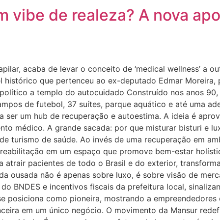
om vibe de realeza? A nova ap
capilar, acaba de levar o conceito de ‘medical wellness’ a 
l histórico que pertenceu ao ex-deputado Edmar Moreira, 
olítico a templo do autocuidado Construído nos anos 90,
mpos de futebol, 37 suítes, parque aquático e até uma ade
a ser um hub de recuperação e autoestima. A ideia é aprov
to médico. A grande sacada: por que misturar bisturi e lux
a de turismo de saúde. Ao invés de uma recuperação em ambi
a reabilitação em um espaço que promove bem-estar holíst
 atrair pacientes de todo o Brasil e do exterior, transfor
a ousada não é apenas sobre luxo, é sobre visão de merca
 BNDES e incentivos fiscais da prefeitura local, sinalizand
a, se posiciona como pioneira, mostrando a empreendedores 
anceira em um único negócio. O movimento da Mansur redef