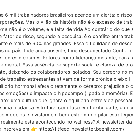
 mil trabalhadores brasileiros acende um alerta: o risc
rações. Mas o vilão da história não é o excesso de trabal
a não é o volume, é a falta de vida Ao contrário do que s
 fator de risco, segundo a pesquisa, é o conflito entre tra
e e mais de 60% nas grandes. Essa dificuldade de descone
ais no país. Liderança ausente, time desconectado Conform
líderes e equipes. Fatores como liderança distante, baixa
 mental. Essa ausência de suporte social e clareza de pro
to, deixando os colaboradores isolados. Seu cérebro no m
de trabalho estressantes ativam de forma crônica o eixo H
líbrio hormonal afeta diretamente o cérebro: prejudica o 
 das emoções) e impacta o hipocampo (ligado à memória). 
ro: uma cultura que ignora o equilíbrio entre vida pessoal 
e uma mudança estrutural com foco em flexibilidade, comun
 modelos e invistam em bem-estar como pilar estratégic
ue realmente está acontecendo no wellness? A newsletter d
inscreva em 👉 https://fitfeed-newsletter.beehiiv.com/