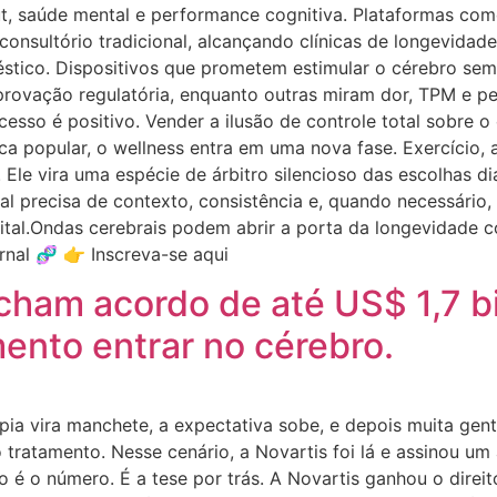
t, saúde mental e performance cognitiva. Plataformas c
consultório tradicional, alcançando clínicas de longevidade
stico. Dispositivos que prometem estimular o cérebro sem
ovação regulatória, enquanto outras miram dor, TPM e pe
esso é positivo. Vender a ilusão de controle total sobre o
ca popular, o wellness entra em uma nova fase. Exercício,
 Ele vira uma espécie de árbitro silencioso das escolhas d
inal precisa de contexto, consistência e, quando necessári
ital.Ondas cerebrais podem abrir a porta da longevidade c
nal 🧬 👉 Inscreva-se aqui
cham acordo de até US$ 1,7 bi
mento entrar no cérebro.
rapia vira manchete, a expectativa sobe, e depois muita g
o tratamento. Nesse cenário, a Novartis foi lá e assinou 
ão é o número. É a tese por trás. A Novartis ganhou o dir