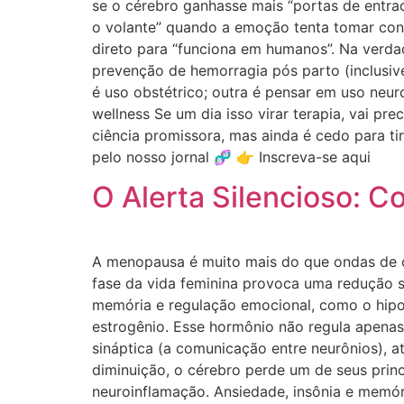
se o cérebro ganhasse mais “portas de entrad
o volante” quando a emoção tenta tomar cont
direto para “funciona em humanos”. Na verda
prevenção de hemorragia pós parto (inclusiv
é uso obstétrico; outra é pensar em uso neur
wellness Se um dia isso virar terapia, vai p
ciência promissora, mas ainda é cedo para 
pelo nosso jornal 🧬 👉 Inscreva-se aqui
O Alerta Silencioso:
A menopausa é muito mais do que ondas de c
fase da vida feminina provoca uma redução s
memória e regulação emocional, como o hipoc
estrogênio. Esse hormônio não regula apenas 
sináptica (a comunicação entre neurônios), a
diminuição, o cérebro perde um de seus prin
neuroinflamação. Ansiedade, insônia e memóri