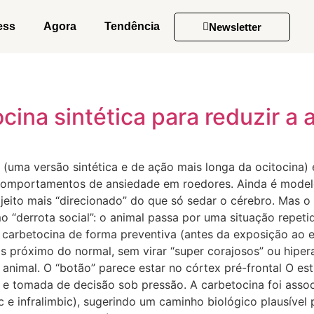
ess
Agora
Tendência
Newsletter
ocina sintética para reduzir a
uma versão sintética e de ação mais longa da ocitocina) e
ar comportamentos de ansiedade em roedores. Ainda é model
eito mais “direcionado” do que só sedar o cérebro. Mas o 
derrota social”: o animal passa por uma situação repetid
 carbetocina de forma preventiva (antes da exposição ao es
próximo do normal, sem virar “super corajosos” ou hiperat
animal. O “botão” parece estar no córtex pré-frontal O es
l e tomada de decisão sob pressão. A carbetocina foi asso
 e infralimbic), sugerindo um caminho biológico plausível