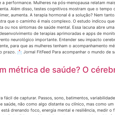
e a performance. Mulheres na pós-menopausa relatam mais 
nta. Além disso, testes cognitivos mostram que o tempo de
mer, aumenta. A terapia hormonal é a solução? Nem tanto. 
stra que o caminho é mais complexo. O estudo indicou q
nta ou nos sintomas de saúde mental. Essa lacuna abre um
esenvolvimento de terapias aprimoradas e apps de monitor
to neurológico importante. Entender seu impacto cerebral
lmente, para que as mulheres tenham o acompanhamento m
go prazo. 📩 Jornal FitFeed Para acompanhar o mundo de s
am métrica de saúde? O cérebr
 fácil de capturar. Passos, sono, batimentos, variabilidad
de saúde, não como algo distante ou clínico, mas como um d
está drenando foco, energia mental e resiliência, medir o