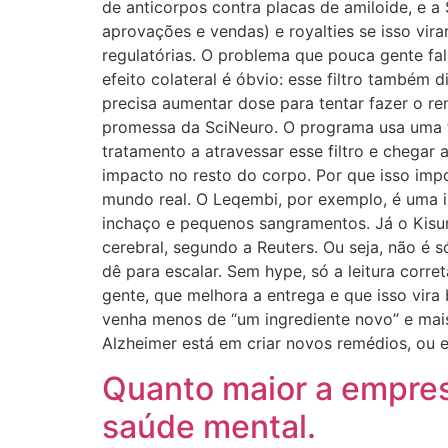
de anticorpos contra placas de amiloide, e a
aprovações e vendas) e royalties se isso vir
regulatórias. O problema que pouca gente fala
efeito colateral é óbvio: esse filtro também
precisa aumentar dose para tentar fazer o re
promessa da SciNeuro. O programa usa uma te
tratamento a atravessar esse filtro e chegar
impacto no resto do corpo. Por que isso imp
mundo real. O Leqembi, por exemplo, é uma in
inchaço e pequenos sangramentos. Já o Kisun
cerebral, segundo a Reuters. Ou seja, não é 
dê para escalar. Sem hype, só a leitura corr
gente, que melhora a entrega e que isso vira
venha menos de “um ingrediente novo” e mais
Alzheimer está em criar novos remédios, ou 
Quanto maior a empresa
saúde mental.