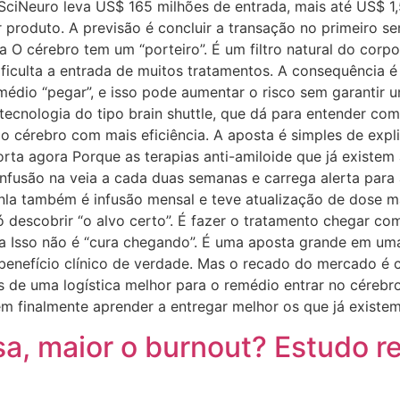
 SciNeuro leva US$ 165 milhões de entrada, mais até US$ 1
ar produto. A previsão é concluir a transação no primeiro
 O cérebro tem um “porteiro”. É um filtro natural do corpo
 dificulta a entrada de muitos tratamentos. A consequência 
médio “pegar”, e isso pode aumentar o risco sem garantir u
cnologia do tipo brain shuttle, que dá para entender com
 ao cérebro com mais eficiência. A aposta é simples de exp
orta agora Porque as terapias anti-amiloide que já existe
fusão na veia a cada duas semanas e carrega alerta para a
la também é infusão mensal e teve atualização de dose mai
só descobrir “o alvo certo”. É fazer o tratamento chegar c
eta Isso não é “cura chegando”. É uma aposta grande em um
 benefício clínico de verdade. Mas o recado do mercado é c
 de uma logística melhor para o remédio entrar no cérebro
em finalmente aprender a entregar melhor os que já existe
, maior o burnout? Estudo rev