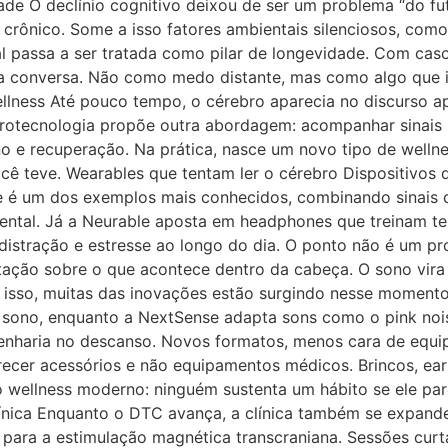
ade O declínio cognitivo deixou de ser um problema “do futu
crônico. Some a isso fatores ambientais silenciosos, como 
l passa a ser tratada como pilar de longevidade. Com cas
da conversa. Não como medo distante, mas como algo que 
lness Até pouco tempo, o cérebro aparecia no discurso a
rotecnologia propõe outra abordagem: acompanhar sinais n
ono e recuperação. Na prática, nasce um novo tipo de well
cê teve. Wearables que tentam ler o cérebro Dispositivos
 é um dos exemplos mais conhecidos, combinando sinais c
mental. Já a Neurable aposta em headphones que treinam t
 distração e estresse ao longo do dia. O ponto não é um pr
tação sobre o que acontece dentro da cabeça. O sono vira 
or isso, muitas das inovações estão surgindo nesse moment
 sono, enquanto a NextSense adapta sons como o pink noi
genharia no descanso. Novos formatos, menos cara de equ
recer acessórios e não equipamentos médicos. Brincos, ea
 wellness moderno: ninguém sustenta um hábito se ele pare
 clínica Enquanto o DTC avança, a clínica também se expa
 para a estimulação magnética transcraniana. Sessões cur