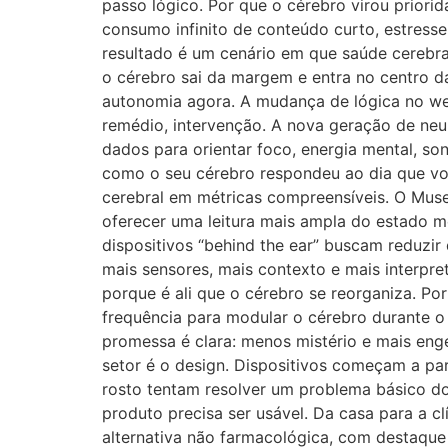
passo lógico. Por que o cérebro virou priorid
consumo infinito de conteúdo curto, estresse 
resultado é um cenário em que saúde cerebra
o cérebro sai da margem e entra no centro 
autonomia agora. A mudança de lógica no wel
remédio, intervenção. A nova geração de neu
dados para orientar foco, energia mental, s
como o seu cérebro respondeu ao dia que vo
cerebral em métricas compreensíveis. O Muse
oferecer uma leitura mais ampla do estado 
dispositivos “behind the ear” buscam reduzir
mais sensores, mais contexto e mais interpre
porque é ali que o cérebro se reorganiza. P
frequência para modular o cérebro durante o
promessa é clara: menos mistério e mais en
setor é o design. Dispositivos começam a pa
rosto tentam resolver um problema básico do
produto precisa ser usável. Da casa para a
alternativa não farmacológica, com destaque