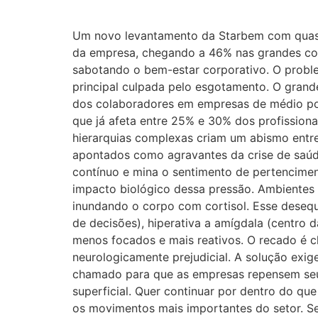
Um novo levantamento da Starbem com quase 6
da empresa, chegando a 46% nas grandes corpo
sabotando o bem-estar corporativo. O problem
principal culpada pelo esgotamento. O grande
dos colaboradores em empresas de médio port
que já afeta entre 25% e 30% dos profission
hierarquias complexas criam um abismo entre 
apontados como agravantes da crise de saúde
contínuo e mina o sentimento de pertencimen
impacto biológico dessa pressão. Ambientes 
inundando o corpo com cortisol. Esse desequi
de decisões), hiperativa a amígdala (centro
menos focados e mais reativos. O recado é cla
neurologicamente prejudicial. A solução exig
chamado para que as empresas repensem seus
superficial. Quer continuar por dentro do q
os movimentos mais importantes do setor. Se 