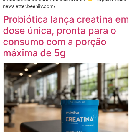
newsletter.beehiiv.com/
Probiótica lança creatina em
dose única, pronta para o
consumo com a porção
máxima de 5g