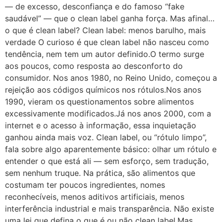
— de excesso, desconfiança e do famoso “fake
saudável” — que o clean label ganha força. Mas afinal…
o que é clean label? Clean label: menos barulho, mais
verdade O curioso é que clean label não nasceu como
tendência, nem tem um autor definido.O termo surge
aos poucos, como resposta ao desconforto do
consumidor. Nos anos 1980, no Reino Unido, começou a
rejeição aos códigos químicos nos rótulos.Nos anos
1990, vieram os questionamentos sobre alimentos
excessivamente modificados.Já nos anos 2000, com a
internet e o acesso à informação, essa inquietação
ganhou ainda mais voz. Clean label, ou “rótulo limpo”,
fala sobre algo aparentemente básico: olhar um rótulo e
entender o que está ali — sem esforço, sem tradução,
sem nenhum truque. Na prática, são alimentos que
costumam ter poucos ingredientes, nomes
reconhecíveis, menos aditivos artificiais, menos
interferência industrial e mais transparência. Não existe
uma lei que defina o que é ou não clean label.Mas