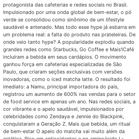
protagonista das cafeterias e redes sociais no Brasil.
Impulsionado por uma onda global de bem-estar, o pó
verde se consolidou como sinônimo de um lifestyle
saudável e antenado. Mas todo esse hype já esbarra em
um problema real: a falta do produto nas prateleiras. De
onde veio tanto hype? A popularidade explodiu quando
grandes redes como Starbucks, Go Coffee e Mais1Café
incluíram a bebida em seus cardápios. O movimento
ganhou força em cafeterias especializadas de São
Paulo, que criaram seções exclusivas com versões
inovadoras, como o iced matcha latte. O resultado foi
imediato: a Namu, principal importadora do país,
registrou um aumento de 600% nas vendas para o setor
de food service em apenas um ano. Nas redes sociais, a
cor vibrante e o apelo saudável, impulsionados por
celebridades como Zendaya e Jennie do Blackpink,
conquistaram a Geração Z. Mais que bebida, um ritual
de bem-estar O apelo do matcha vai muito além da
estética. Rico em antioxidantes e no aminoácido L-