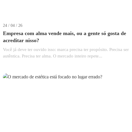
24 / 04 / 26
Empresa com alma vende mais, ou a gente só gosta de
acreditar nisso?
Você já deve ter ouvido isso: marca precisa ter propósito. Precisa ser
autêntica. Precisa ter alma. O mercado inteiro repete...