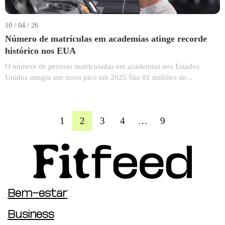
10 / 04 / 26
Número de matrículas em academias atinge recorde
histórico nos EUA
O número de pessoas matriculadas em academias nos Estados
Unidos atingiu um novo pico em 2025 São 81 milhões de...
1
2
3
4
…
9
Bem-estar
Business