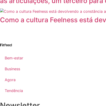
as articulações, um terceiro par
Como a cultura Feelness está de
Bem-estar
Business
Agora
Tendência
Newsletter