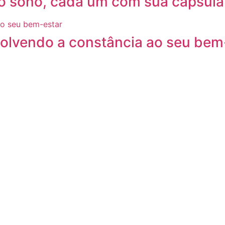
a o sono, cada um com sua cápsula
volvendo a constância ao seu bem