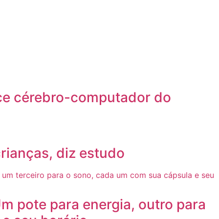
face cérebro-computador do
rianças, diz estudo
m pote para energia, outro para