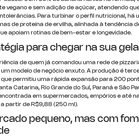
te vegano e sem adição de açúcar, atendendo q
intolerâncias. Para turbinar o perfil nutricional, h
as de proteína de ervilha, alinhada à tendência d
que apoiam rotinas de bem-estar e longevidade.
tégia para chegar na sua gela
iência de quem já comandou uma rede de pizzaria
um modelo de negócio enxuto. A produção é terc
o que permitiu uma rápida expansão para 200 pon
nta Catarina, Rio Grande do Sul, Paraná e São Pau
 encontrada em supermercados, empórios e até n
a partir de R$9,88 (250 ml).
cado pequeno, mas com fom
de