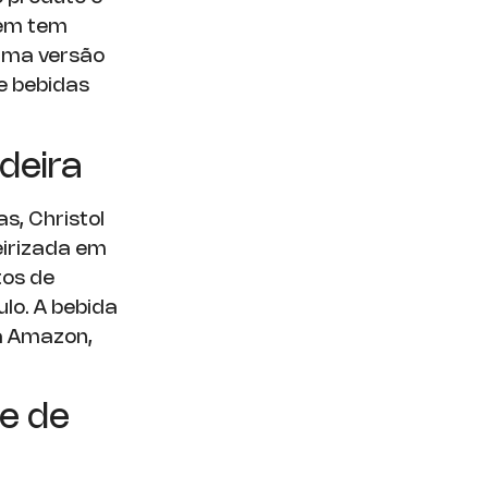
uem tem
á uma versão
e bebidas
deira
s, Christol
eirizada em
tos de
lo. A bebida
a Amazon,
e de