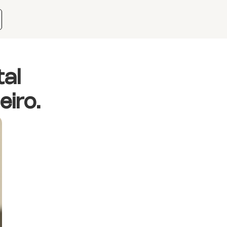
tal
eiro.