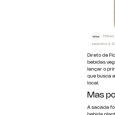
Fitfeed
setembro 3, 
Direto de F
bebidas veg
lançar o pri
que busca a
local.
Mas po
A sacada fo
bebida plan