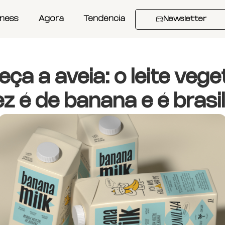
iness
Agora
Tendência
Newsletter
ça a aveia: o leite vege
z é de banana e é brasil