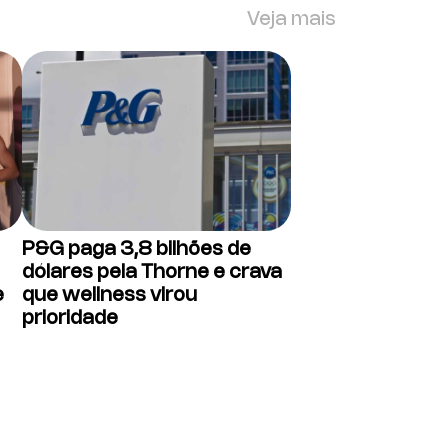
Veja mais
P&G paga 3,8 bilhões de
dólares pela Thorne e crava
e
que wellness virou
prioridade