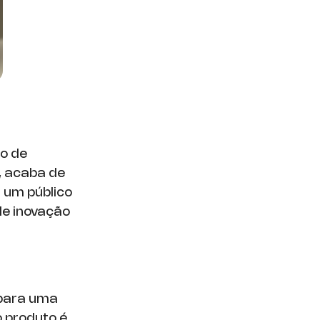
do de
, acaba de
m um público
de inovação
 para uma
 produto é