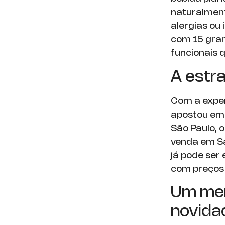
naturalmen
alergias ou 
com 15 gram
funcionais 
A estra
Com a exper
apostou em 
São Paulo, 
venda em Sa
já pode ser
com preços 
Um mer
novida