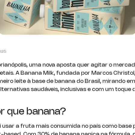
2025
lorianópolis, uma nova aposta quer agitar o merca
etais. A Banana Milk, fundada por Marcos Christol
meiro leite à base de banana do Brasil, mirando e
lternativas saudáveis, inclusivas e com um toque 
r que banana?
i usar a fruta mais consumida no país como base
t-based. Com 30% de banana nanica na fórmula, o