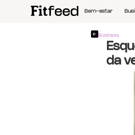
Bem-estar
Bus
Business
Esque
da ve