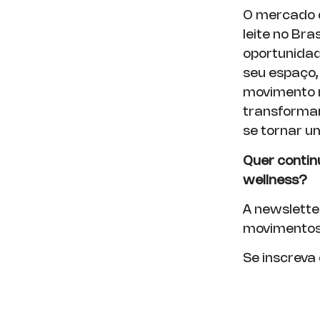
O mercado d
leite no Br
oportunidad
seu espaço,
movimento r
transformar
se tornar um
Quer contin
wellness?
A newslette
movimentos 
Se inscreva