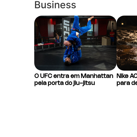
Business
O UFC entra em Manhattan
Nike A
pela porta do jiu-jitsu
para d