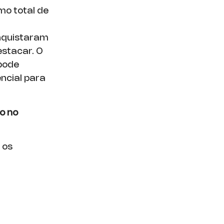
mo total de
onquistaram
estacar. O
pode
ncial para
o no
 os