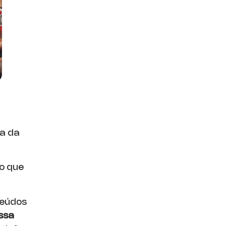
ia da
do que
teúdos
ssa