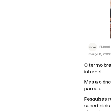
Fitfeed
março 11, 202
O termo
bra
internet.
Mas a ciênci
parece.
Pesquisas r
superficiai