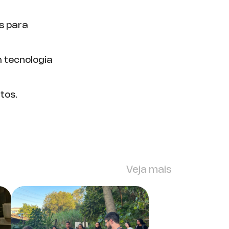
s para
m tecnologia
tos.
Veja mais