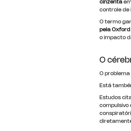
cinzenta
em 
controle de
O termo gan
pela Oxford 
o impacto d
O cérebr
O problema 
Está também
Estudos cit
compulsivo 
conspiratór
diretamente