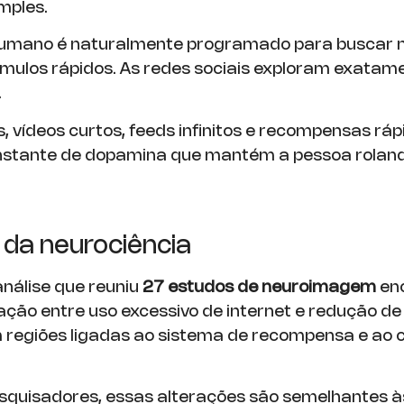
imples.
humano é naturalmente programado para buscar n
tímulos rápidos. As redes sociais exploram exatam
.
s, vídeos curtos, feeds infinitos e recompensas rá
nstante de dopamina que mantém a pessoa rolando
 da neurociência
nálise que reuniu
27 estudos de neuroimagem
en
ção entre uso excessivo de internet e redução d
 regiões ligadas ao sistema de recompensa e ao c
quisadores, essas alterações são semelhantes à