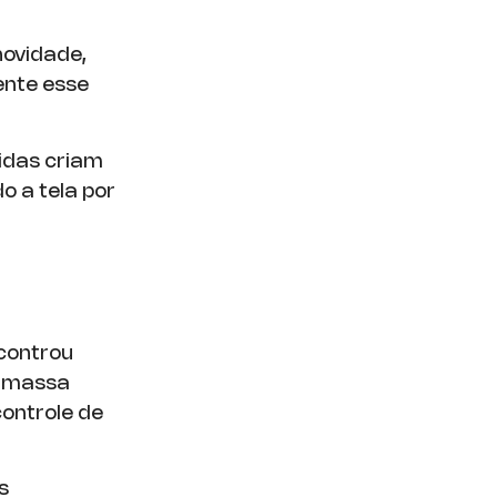
ovidade,
ente esse
pidas criam
 a tela por
controu
e massa
ontrole de
s