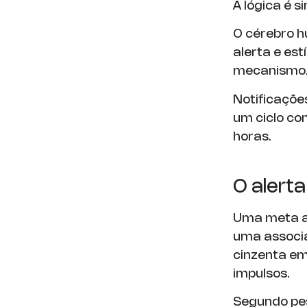
A lógica é s
O cérebro 
alerta e es
mecanismo
Notificaçõe
um ciclo co
horas.
O alerta
Uma meta a
uma associa
cinzenta em
impulsos.
Segundo pes