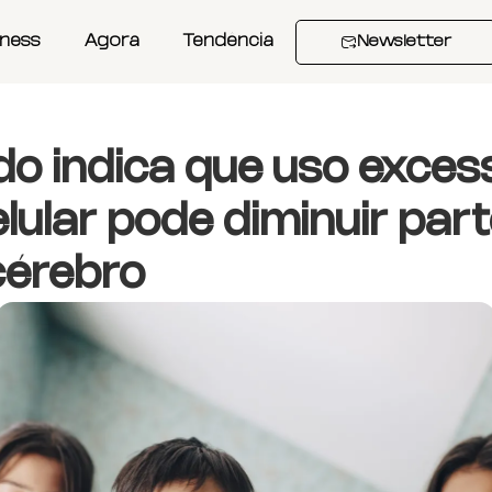
iness
Agora
Tendência
Newsletter
do indica que uso exces
lular pode diminuir par
cérebro