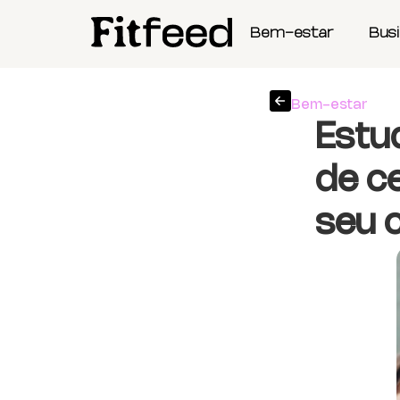
Bem-estar
Bus
Bem-estar
Estu
de ce
seu 