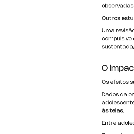
observadas
Outros est
Uma revisã
compulsivo 
sustentada
O impact
Os efeitos 
Dados da o
adolescent
às telas
.
Entre adole