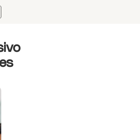
sivo
tes