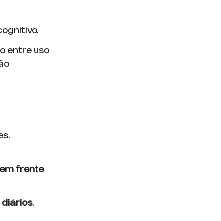
gnitivo.
o entre uso
ão
es.
é
 em frente
 diários
.