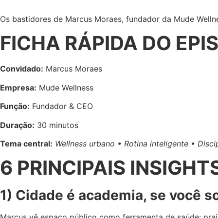
Os bastidores de Marcus Moraes, fundador da Mude Welln
FICHA RÁPIDA DO EPI
Convidado:
Marcus Moraes
Empresa:
Mude Wellness
Função:
Fundador & CEO
Duração:
30 minutos
Tema central:
Wellness urbano • Rotina inteligente • Disci
6 PRINCIPAIS INSIGHT
1) Cidade é academia, se você s
Marcus vê espaço público como ferramenta de saúde: praia