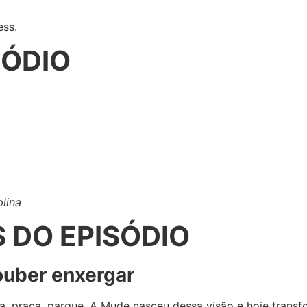
ess.
SÓDIO
plina
S DO EPISÓDIO
ouber enxergar
, praça, parque. A Mude nasceu dessa visão e hoje transf