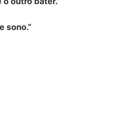
o outro bater.”
e sono.”