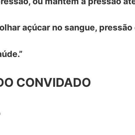
pressão, ou mantém a pressão até 
olhar açúcar no sangue, pressão 
aúde.”
 DO CONVIDADO
a
)