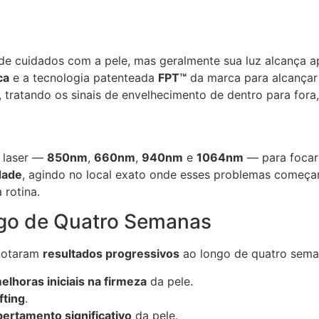
 de cuidados com a pele, mas geralmente sua luz alcança 
ca
e a tecnologia patenteada
FPT™
da marca para alcança
tratando os sinais de envelhecimento de dentro para fora,
 laser —
850nm
,
660nm
,
940nm
e
1064nm
— para focar 
dade
, agindo no local exato onde esses problemas começ
 rotina.
go de Quatro Semanas
 notaram
resultados progressivos
ao longo de quatro sema
elhoras iniciais na firmeza
da pele.
fting
.
pertamento significativo
da pele.