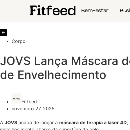
Bem-estar
Bus
Corpo
JOVS Lança Máscara de
de Envelhecimento
Fitfeed
novembro 27, 2025
A
JOVS
acaba de lançar a
máscara de terapia a laser 4D
,
envelhecimento abaixo da superfície da pele.