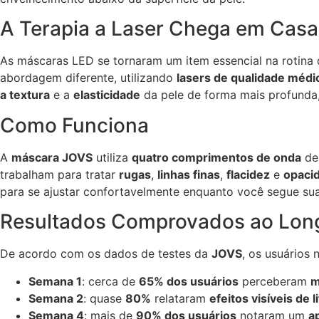
A Terapia a Laser Chega em Casa
As máscaras LED se tornaram um item essencial na rotina
abordagem diferente, utilizando
lasers de qualidade médi
a textura
e a
elasticidade
da pele de forma mais profunda, 
Como Funciona
A
máscara JOVS
utiliza
quatro comprimentos de onda
de
trabalham para tratar
rugas
,
linhas finas
,
flacidez
e
opaci
para se ajustar confortavelmente enquanto você segue sua
Resultados Comprovados ao Lon
De acordo com os dados de testes da
JOVS
, os usuários
Semana 1
: cerca de
65% dos usuários
perceberam
m
Semana 2
: quase
80%
relataram
efeitos visíveis de li
Semana 4
: mais de
90% dos usuários
notaram um
a