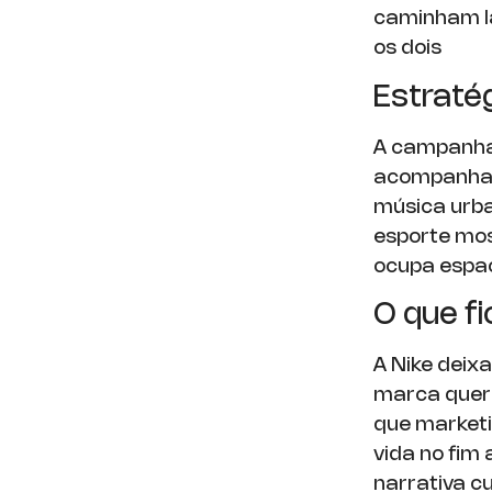
caminham la
os dois
Estratég
A campanha
acompanhar 
música urba
esporte mos
ocupa espa
O que fi
A Nike deix
marca quer 
que marketi
vida no fim
narrativa cu