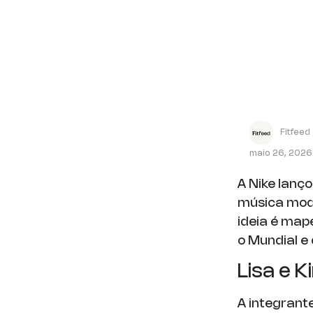
Fitfeed
maio 26, 2026
A Nike lanç
música moda
ideia é map
o Mundial e
Lisa e 
A integrant