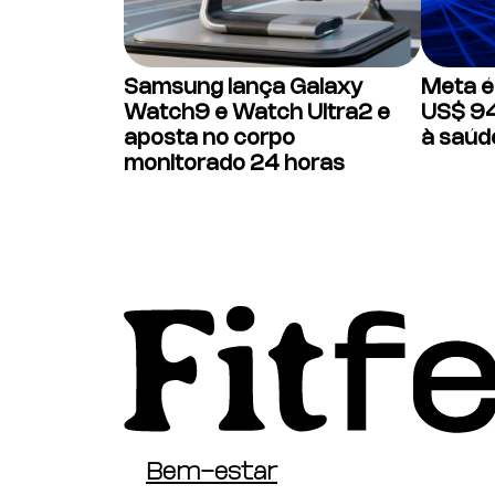
Samsung lança Galaxy
Meta é
Watch9 e Watch Ultra2 e
US$ 94
aposta no corpo
à saúd
monitorado 24 horas
Bem-estar