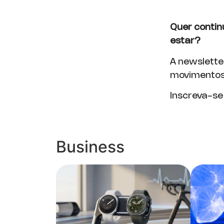
Quer contin
estar?
A newslette
movimentos 
Inscreva-se
Business