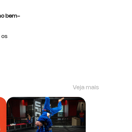
 no bem-
 os
Veja mais