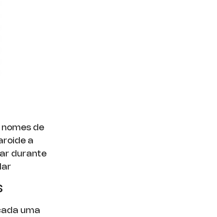
o nomes de
aroide a
par durante
lar
s
 cada uma