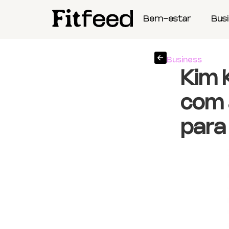
Bem-estar
Bus
Business
Kim 
com 
para