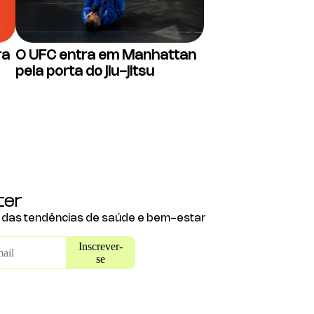
ra
O UFC entra em Manhattan
pela porta do jiu-jitsu
ter
e das tendências de saúde e bem-estar