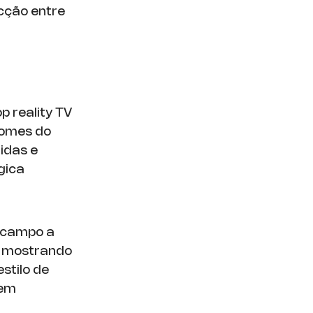
cção entre
 reality TV
nomes do
idas e
gica
o campo a
al mostrando
stilo de
 em