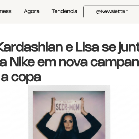
iness
Agora
Tendência
Newsletter
Kardashian e Lisa se ju
a Nike em nova campa
 a copa