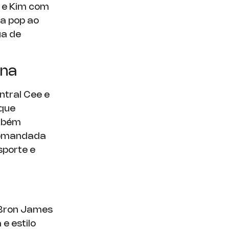
l e Kim com
ra pop ao
ua de
ena
tral Cee e
 que
ambém
 comandada
sporte e
LeBron James
e estilo