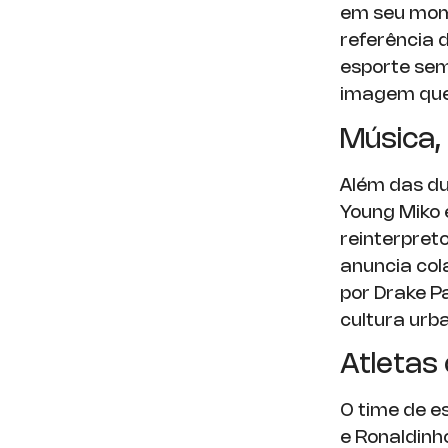
em seu mome
referência 
esporte sem
imagem que 
Música,
Além das du
Young Miko 
reinterpre
anuncia co
por Drake P
cultura ur
Atletas
O time de e
e Ronaldinh