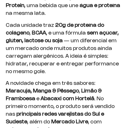
Protein
, uma bebida que une
água e proteína
na mesma lata.
Cada unidade traz
20g de proteína do
colágeno
,
BCAA
, e uma fórmula
sem açúcar,
glúten, lactose ou soja
— um diferencial em
um mercado onde muitos produtos ainda
carregam alergênicos. A ideia é simples:
hidratar, recuperar e entregar performance
no mesmo gole.
A novidade chega em três sabores:
Maracujá, Manga & Pêssego
,
Limão &
Framboesa
e
Abacaxi com Hortelã
. No
primeiro momento, o produto será vendido
nas
principais redes varejistas do Sul e
Sudeste
, além do
Mercado Livre
, com