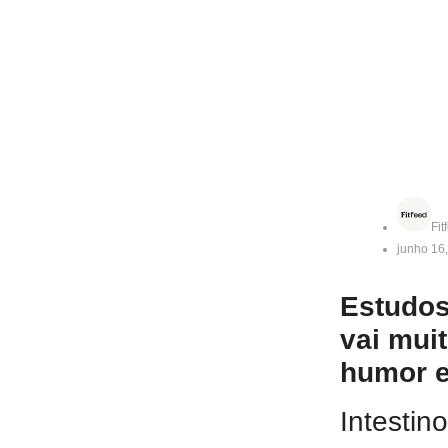
Fit
junho 16
Estudos
vai mui
humor e
Intestin