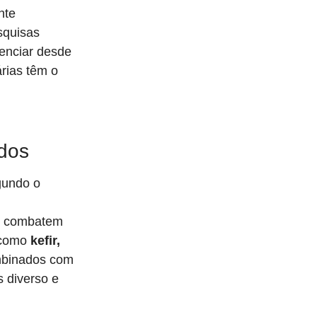
nte
squisas
uenciar desde
rias têm o
udos
gundo o
, combatem
 como
kefir,
mbinados com
s diverso e