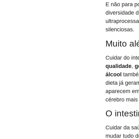
E não para po
diversidade d
ultraprocess
silenciosas.
Muito al
Cuidar do int
qualidade
,
g
álcool
também
dieta já gera
aparecem em 
cérebro mais 
O intes
Cuidar da saú
mudar tudo d