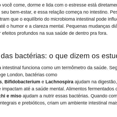
 você come, dorme e lida com o estresse está diretame
 seu bem-estar, e essa relação começa no intestino. Pe
ram que o equilíbrio do microbioma intestinal pode infl
até o humor e a clareza mental. Pequenas mudanças diá
r efeitos profundos na sua saúde de dentro pra fora.
das bactérias: o que dizem os est
 intestinal funciona como um termômetro da saúde. Se
lege London, bactérias como
s
,
Bifidobacterium
e
Lachnospira
ajudam na digestão
e impactam até a saúde mental. Alimentos fermentados
chi e miso
ajudam a nutrir essas bactérias. Quando co
 integrais e prebióticos, criam um ambiente intestinal mai