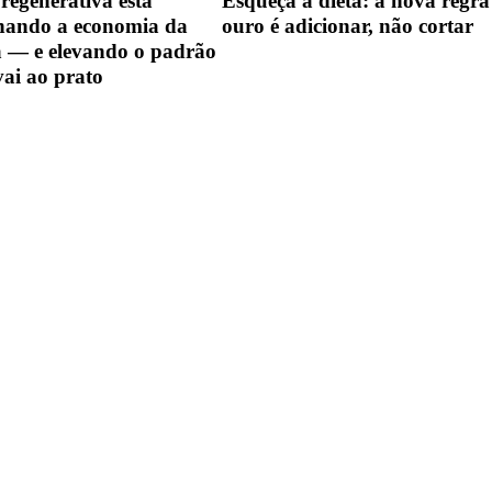
regenerativa está
Esqueça a dieta: a nova regra
hando a economia da
ouro é adicionar, não cortar
a — e elevando o padrão
vai ao prato