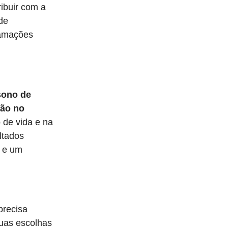
ibuir com a
 de
lamações
sono de
ão no
de vida e na
ltados
a e um
precisa
uas escolhas