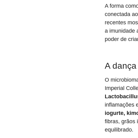
A forma como
conectada ao
recentes most
a imunidade 
poder de cria
A dança 
O microbioma
Imperial Col
Lactobacillu
inflamações 
iogurte, kim
fibras, grãos
equilibrado.