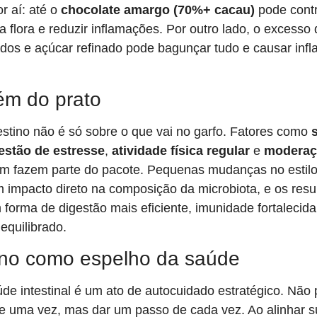
r aí: até o
chocolate amargo (70%+ cacau)
pode contr
a flora e reduzir inflamações. Por outro lado, o excesso
ados e açúcar refinado pode bagunçar tudo e causar inf
ém do prato
estino não é só sobre o que vai no garfo. Fatores como
estão de estresse
,
atividade física regular
e
moderaç
 fazem parte do pacote. Pequenas mudanças no estilo 
m impacto direto na composição da microbiota, e os resu
forma de digestão mais eficiente, imunidade fortalecid
equilibrado.
tino como espelho da saúde
de intestinal é um ato de autocuidado estratégico. Não 
e uma vez, mas dar um passo de cada vez. Ao alinhar s