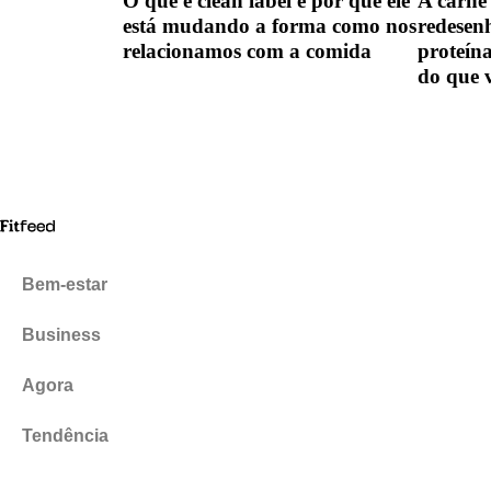
O que é clean label e por que ele
A carne 
está mudando a forma como nos
redesen
relacionamos com a comida
proteín
do que 
Bem-estar
Business
Agora
Tendência