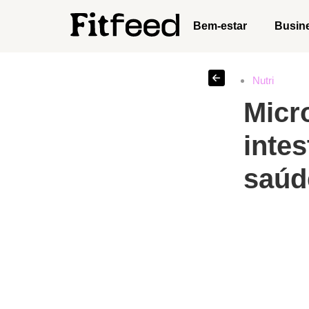
Bem-estar
Busin
Nutri
Micr
inte
saúd