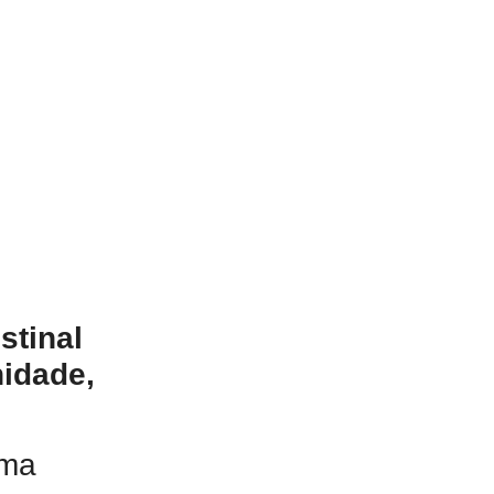
stinal
nidade,
rma