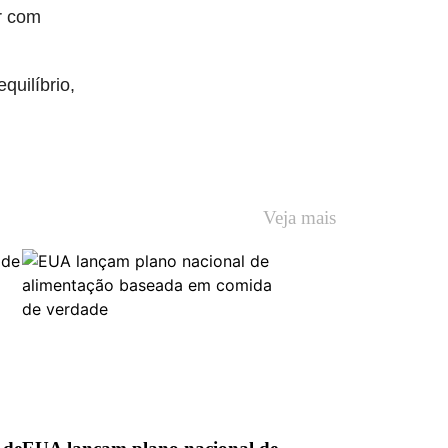
r com
quilíbrio,
Veja mais