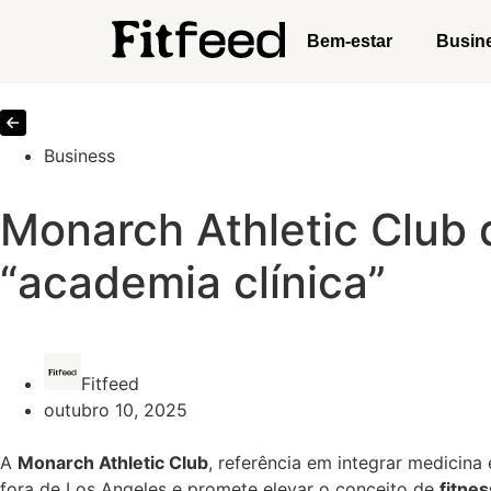
Bem-estar
Busin
Business
Monarch Athletic Club
“academia clínica”
Fitfeed
outubro 10, 2025
A
Monarch Athletic Club
, referência em integrar medicin
fora de Los Angeles e promete elevar o conceito de
fitnes