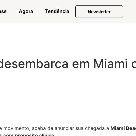
ess
Agora
Tendência
Newsletter
 desembarca em Miami 
a e movimento, acaba de anunciar sua chegada a
Miami Bea
s com propósito clínico
.