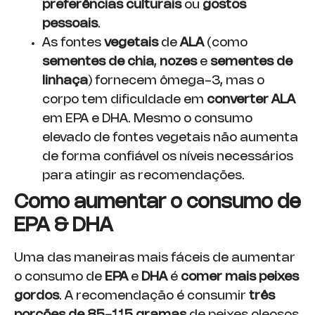
preferências culturais
ou
gostos
pessoais
.
As fontes
vegetais
de
ALA
(como
sementes de chia
,
nozes
e
sementes de
linhaça
) fornecem ômega-3, mas o
corpo tem dificuldade em
converter ALA
em EPA e DHA. Mesmo o consumo
elevado de fontes vegetais não aumenta
de forma confiável os níveis necessários
para atingir as recomendações.
Como aumentar o consumo de
EPA & DHA
Uma das maneiras mais fáceis de aumentar
o consumo de
EPA
e
DHA
é
comer mais peixes
gordos
. A recomendação é consumir
três
porções de 85-115 gramas
de peixes oleosos