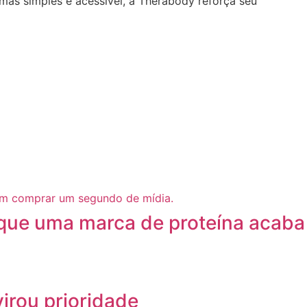
 mas simples e acessível, a Therabody reforça seu
 que uma marca de proteína acaba
irou prioridade