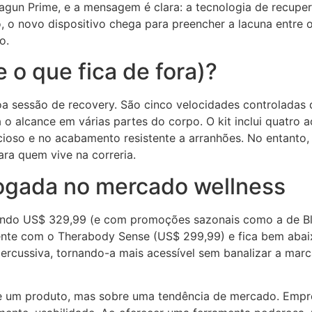
gun Prime, e a mensagem é clara: a tecnologia de recuper
, o novo dispositivo chega para preencher a lacuna entre 
o.
 o que fica de fora)?
oa sessão de recovery. São cinco velocidades controladas 
a o alcance em várias partes do corpo. O kit inclui quatr
ioso e no acabamento resistente a arranhões. No entanto,
ara quem vive na correria.
jogada no mercado wellness
tando US$ 329,99 (e com promoções sazonais como a de Bl
mente com o Therabody Sense (US$ 299,99) e fica bem aba
ercussiva, tornando-a mais acessível sem banalizar a mar
 um produto, mas sobre uma tendência de mercado. Empres