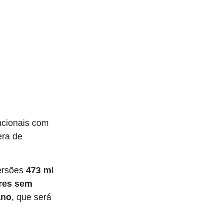
ncionais com
era de
versões
473 ml
tres sem
ano
, que será