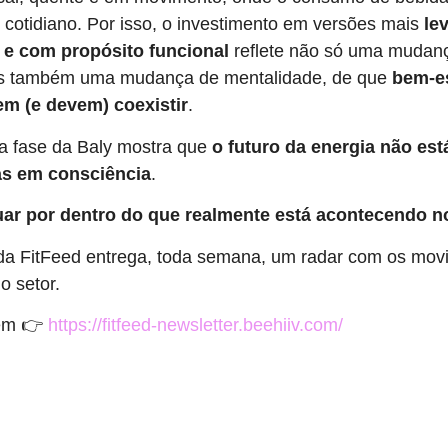
 cotidiano. Por isso, o investimento em versões mais
le
 e com propósito funcional
reflete não só uma mudan
as também uma mudança de mentalidade, de que
bem-es
m (e devem) coexistir
.
va fase da Baly mostra que
o futuro da energia não es
as em consciência
.
uar por dentro do que realmente está acontecendo n
 da FitFeed entrega, toda semana, um radar com os mo
o setor.
 em 👉
https://fitfeed-newsletter.beehiiv.com/