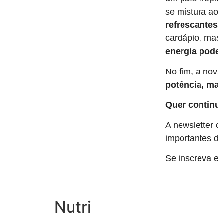
se mistura ao
refrescantes
cardápio, m
energia pode
No fim, a no
potência, m
Quer contin
A newsletter
importantes d
Se inscreva
Nutri