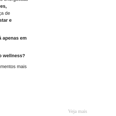
ves,
ça de
tar e
tá apenas em
o wellness?
vimentos mais
Veja mais