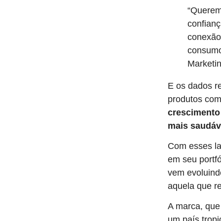
“Querem
confianç
conexão 
consumo
Marketin
E os dados r
produtos co
crescimento
mais saudáve
Com esses l
em seu portf
vem evoluindo
aquela que r
A marca, qu
um país trop