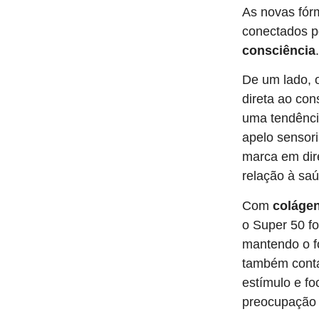
As novas fórm
conectados 
consciência
.
De um lado, 
direta ao co
uma tendênci
apelo sensori
marca em dir
relação à sa
Com
colágen
o Super 50 fo
mantendo o 
também con
estímulo e f
preocupação c