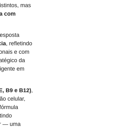
stintos, mas
ia com
esposta
cia
, refletindo
ionais e com
atégico da
xigente em
E, B9 e B12)
,
o celular,
fórmula
tindo
ar — uma