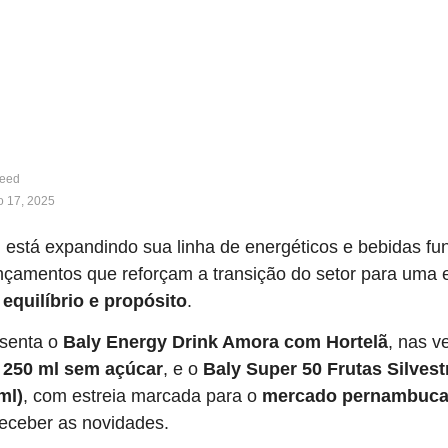
feed
 17, 2025
l
está expandindo sua linha de energéticos e bebidas fu
ançamentos que reforçam a transição do setor para uma 
equilíbrio e propósito
.
senta o
Baly Energy Drink Amora com Hortelã
, nas 
e
250 ml sem açúcar
, e o
Baly Super 50 Frutas Silves
ml)
, com estreia marcada para o
mercado pernambuc
receber as novidades.