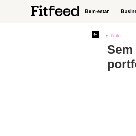
Bem-estar
Busin
Nutri
Sem 
portf