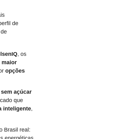
is
rfil de
 de
elsenIQ
, os
 maior
or
opções
 sem açúcar
rcado que
 inteligente
,
 Brasil real:
s energéticas