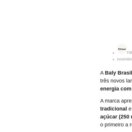
Fit
novembro
A
Baly Brasi
três novos l
energia com 
A marca apre
tradicional
açúcar (250 
o primeiro a 