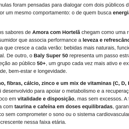
ulas foram pensadas para dialogar com dois públicos di
por um mesmo comportamento: o de quem busca
energ
os sabores de
Amora com Hortelã
chegam como uma r
nsumidor que associa performance a
leveza e refrescân
a que cresce a cada verão: bebidas mais naturais, func
al. De outro, o
Baly Super 50
representa um passo estr
eção ao público
50+
, um grupo cada vez mais ativo e e
úde, bem-estar e longevidade.
o, fibras, cálcio, zinco e um mix de vitaminas (C, D, 
i desenvolvido para apoiar o metabolismo e a recuperaçã
foco em
vitalidade e disposição
, mas sem excessos. A 
ta com
taurina e cafeína em doses equilibradas
, garan
oco sem comprometer o sono ou o sistema cardiovascul
rescente nessa faixa etária.