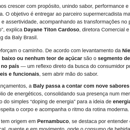
os crescer com propósito, unindo sabor, performance e
a. O objetivo é entregar ao parceiro supermercadista ma
e assertividade, acompanhando as transformações no pe
”, explica
Dayane Titon Cardoso
, diretora Comercial e
g da Baly Brasil.
eforçam o caminho. De acordo com levantamento da
Ni
m
baixo ou nenhum teor de açúcar
são o
segmento de
 no país
— um reflexo direto da busca do consumidor p
is e funcionais
, sem abrir mão do sabor.
ançamentos, a
Baly passa a contar com nove sabores
ólio de energéticos, consolidando sua presença num me
 do simples “doping de energia” para a ideia de
energia
espeita o corpo e acompanha o ritmo da rotina moderna.
e tem origem em
Pernambuco
, se destaca por entender o
ical, quente e em movimento, onde o consumo de bebida