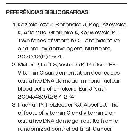
REFERÊNCIAS BIBLIOGRÁFICAS
Kaźmierczak-Barańska J, Boguszewska
K, Adamus-Grabicka A, Karwowski BT.
Two faces of vitamin C—antioxidative
and pro-oxidative agent. Nutrients.
2020;12(5):1501.
Møller P, Loft S, Vistisen K, Poulsen HE.
Vitamin C supplementation decreases
oxidative DNA damage in mononuclear
blood cells of smokers. Eur J Nutr.
2004;43(5):267-274.
Huang HY, Helzlsouer KJ, Appel LJ. The
effects of vitamin C and vitamin E on
oxidative DNA damage: results from a
randomized controlled trial. Cancer