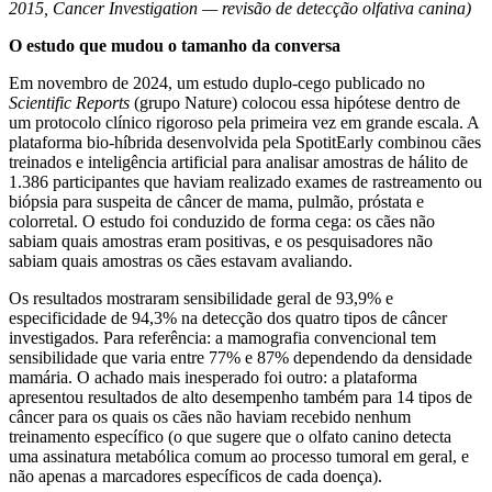
2015, Cancer Investigation — revisão de detecção olfativa canina)
O estudo que mudou o tamanho da conversa
Em novembro de 2024, um estudo duplo-cego publicado no
Scientific Reports
(grupo Nature) colocou essa hipótese dentro de
um protocolo clínico rigoroso pela primeira vez em grande escala. A
plataforma bio-híbrida desenvolvida pela SpotitEarly combinou cães
treinados e inteligência artificial para analisar amostras de hálito de
1.386 participantes que haviam realizado exames de rastreamento ou
biópsia para suspeita de câncer de mama, pulmão, próstata e
colorretal. O estudo foi conduzido de forma cega: os cães não
sabiam quais amostras eram positivas, e os pesquisadores não
sabiam quais amostras os cães estavam avaliando.
Os resultados mostraram sensibilidade geral de 93,9% e
especificidade de 94,3% na detecção dos quatro tipos de câncer
investigados. Para referência: a mamografia convencional tem
sensibilidade que varia entre 77% e 87% dependendo da densidade
mamária. O achado mais inesperado foi outro: a plataforma
apresentou resultados de alto desempenho também para 14 tipos de
câncer para os quais os cães não haviam recebido nenhum
treinamento específico (o que sugere que o olfato canino detecta
uma assinatura metabólica comum ao processo tumoral em geral, e
não apenas a marcadores específicos de cada doença).