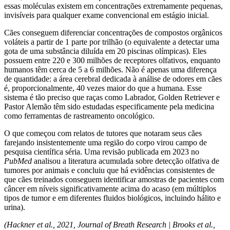
essas moléculas existem em concentrações extremamente pequenas,
invisíveis para qualquer exame convencional em estágio inicial.
Cães conseguem diferenciar concentrações de compostos orgânicos
voláteis a partir de 1 parte por trilhão (o equivalente a detectar uma
gota de uma substância diluída em 20 piscinas olímpicas). Eles
possuem entre 220 e 300 milhões de receptores olfativos, enquanto
humanos têm cerca de 5 a 6 milhões. Não é apenas uma diferença
de quantidade: a área cerebral dedicada à análise de odores em cães
é, proporcionalmente, 40 vezes maior do que a humana. Esse
sistema é tão preciso que raças como Labrador, Golden Retriever e
Pastor Alemão têm sido estudadas especificamente pela medicina
como ferramentas de rastreamento oncológico.
O que começou com relatos de tutores que notaram seus cães
farejando insistentemente uma região do corpo virou campo de
pesquisa científica séria. Uma revisão publicada em 2023 no
PubMed
analisou a literatura acumulada sobre detecção olfativa de
tumores por animais e concluiu que há evidências consistentes de
que cães treinados conseguem identificar amostras de pacientes com
câncer em níveis significativamente acima do acaso (em múltiplos
tipos de tumor e em diferentes fluidos biológicos, incluindo hálito e
urina).
(Hackner et al., 2021, Journal of Breath Research | Brooks et al.,