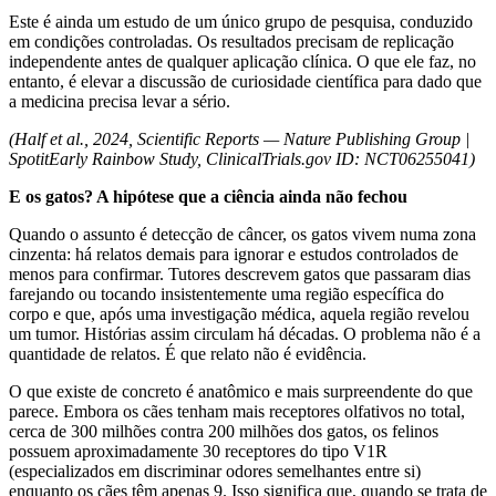
Este é ainda um estudo de um único grupo de pesquisa, conduzido
em condições controladas. Os resultados precisam de replicação
independente antes de qualquer aplicação clínica. O que ele faz, no
entanto, é elevar a discussão de curiosidade científica para dado que
a medicina precisa levar a sério.
(Half et al., 2024, Scientific Reports — Nature Publishing Group |
SpotitEarly Rainbow Study, ClinicalTrials.gov ID: NCT06255041)
E os gatos? A hipótese que a ciência ainda não fechou
Quando o assunto é detecção de câncer, os gatos vivem numa zona
cinzenta: há relatos demais para ignorar e estudos controlados de
menos para confirmar. Tutores descrevem gatos que passaram dias
farejando ou tocando insistentemente uma região específica do
corpo e que, após uma investigação médica, aquela região revelou
um tumor. Histórias assim circulam há décadas. O problema não é a
quantidade de relatos. É que relato não é evidência.
O que existe de concreto é anatômico e mais surpreendente do que
parece. Embora os cães tenham mais receptores olfativos no total,
cerca de 300 milhões contra 200 milhões dos gatos, os felinos
possuem aproximadamente 30 receptores do tipo V1R
(especializados em discriminar odores semelhantes entre si)
enquanto os cães têm apenas 9. Isso significa que, quando se trata de