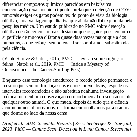
diferenciar compostos químicos parecidos em baixíssima
concentração (exatamente o tipo de tarefa que a detecção de COVs
tumorais exige) os gatos podem ter, do ponto de vista da biologia
olfativa, uma vantagem qualitativa que ainda não foi explorada pela
pesquisa médica. Um estudo publicado no PMC sobre detecção
olfativa de câncer em animais destacou que os gatos possuem uma
superfície de mucosa olfatória quase duas vezes maior que a dos
humanos, o que reforça seu potencial sensorial ainda subestimado
pela ciência.
(Vitale Shreve & Udell, 2015, PMC — revisão sobre cognição
felina | Natoli et al., 2019, PMC — Inside a Mystery of
Oncoscience: The Cancer-Sniffing Pets)
Enquanto essa tecnologia amadurece, o recado prático permanece o
mesmo que sempre foi: faça seus exames preventivos, respeite os
intervalos recomendados e não substitua nenhuma investigação
médica por nenhuma observação comportamental do seu cão ou de
qualquer outro animal. O que muda, depois de tudo que a ciência
acumulou nos últimos anos, é a forma como olhamos para o animal
que dorme ao lado da nossa cama.
(Half et al., 2024, Scientific Reports | Zwischenberger & Crawford,
2023, PMC — Canine Scent Detection in Lung Cancer Screening)