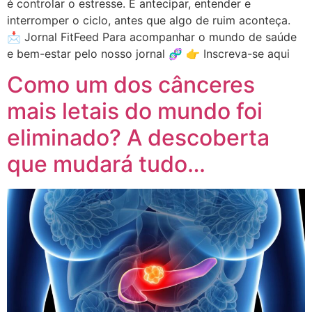
é controlar o estresse. É antecipar, entender e
interromper o ciclo, antes que algo de ruim aconteça.
📩 Jornal FitFeed Para acompanhar o mundo de saúde
e bem-estar pelo nosso jornal 🧬 👉 Inscreva-se aqui
Como um dos cânceres
mais letais do mundo foi
eliminado? A descoberta
que mudará tudo…