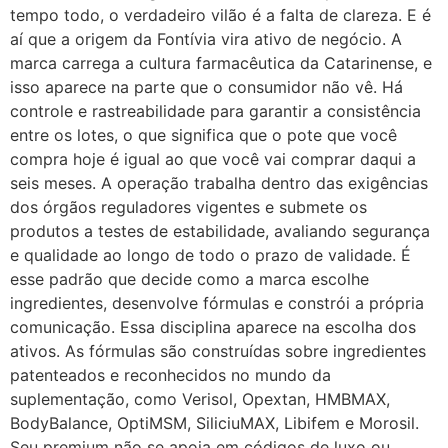
tempo todo, o verdadeiro vilão é a falta de clareza. E é
aí que a origem da Fontívia vira ativo de negócio. A
marca carrega a cultura farmacêutica da Catarinense, e
isso aparece na parte que o consumidor não vê. Há
controle e rastreabilidade para garantir a consistência
entre os lotes, o que significa que o pote que você
compra hoje é igual ao que você vai comprar daqui a
seis meses. A operação trabalha dentro das exigências
dos órgãos reguladores vigentes e submete os
produtos a testes de estabilidade, avaliando segurança
e qualidade ao longo de todo o prazo de validade. É
esse padrão que decide como a marca escolhe
ingredientes, desenvolve fórmulas e constrói a própria
comunicação. Essa disciplina aparece na escolha dos
ativos. As fórmulas são construídas sobre ingredientes
patenteados e reconhecidos no mundo da
suplementação, como Verisol, Opextan, HMBMAX,
BodyBalance, OptiMSM, SiliciuMAX, Libifem e Morosil.
Seu premium não se apoia em códigos de luxo ou