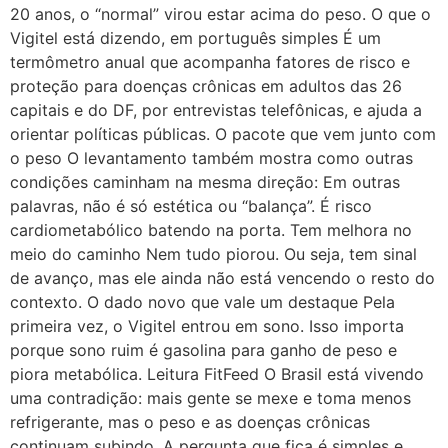
20 anos, o “normal” virou estar acima do peso. O que o
Vigitel está dizendo, em português simples É um
termômetro anual que acompanha fatores de risco e
proteção para doenças crônicas em adultos das 26
capitais e do DF, por entrevistas telefônicas, e ajuda a
orientar políticas públicas. O pacote que vem junto com
o peso O levantamento também mostra como outras
condições caminham na mesma direção: Em outras
palavras, não é só estética ou “balança”. É risco
cardiometabólico batendo na porta. Tem melhora no
meio do caminho Nem tudo piorou. Ou seja, tem sinal
de avanço, mas ele ainda não está vencendo o resto do
contexto. O dado novo que vale um destaque Pela
primeira vez, o Vigitel entrou em sono. Isso importa
porque sono ruim é gasolina para ganho de peso e
piora metabólica. Leitura FitFeed O Brasil está vivendo
uma contradição: mais gente se mexe e toma menos
refrigerante, mas o peso e as doenças crônicas
continuam subindo. A pergunta que fica é simples e