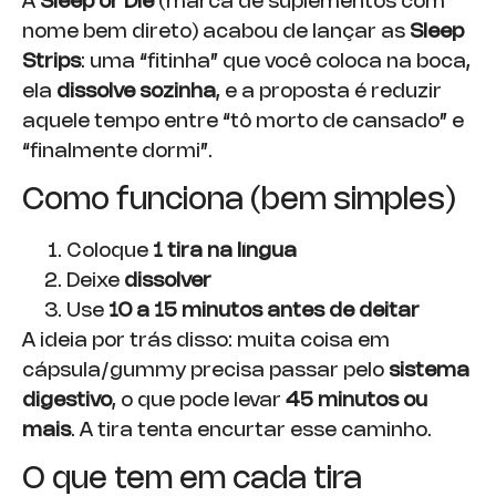
A
Sleep or Die
(marca de suplementos com
nome bem direto) acabou de lançar as
Sleep
Strips
: uma “fitinha” que você coloca na boca,
ela
dissolve sozinha
, e a proposta é reduzir
aquele tempo entre “tô morto de cansado” e
“finalmente dormi”.
Como funciona (bem simples)
Coloque
1 tira na língua
Deixe
dissolver
Use
10 a 15 minutos antes de deitar
A ideia por trás disso: muita coisa em
cápsula/gummy precisa passar pelo
sistema
digestivo
, o que pode levar
45 minutos ou
mais
. A tira tenta encurtar esse caminho.
O que tem em cada tira