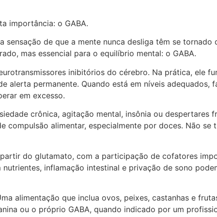
ta importância: o GABA.
 e a sensação de que a mente nunca desliga têm se tornado
rado, mas essencial para o equilíbrio mental: o GABA.
rotransmissores inibitórios do cérebro. Na prática, ele f
o de alerta permanente. Quando está em níveis adequados, 
perar em excesso.
iedade crônica, agitação mental, insônia ou despertares fre
 de compulsão alimentar, especialmente por doces. Não se
rtir do glutamato, com a participação de cofatores impor
 nutrientes, inflamação intestinal e privação de sono pod
Uma alimentação que inclua ovos, peixes, castanhas e frut
nina ou o próprio GABA, quando indicado por um profissio