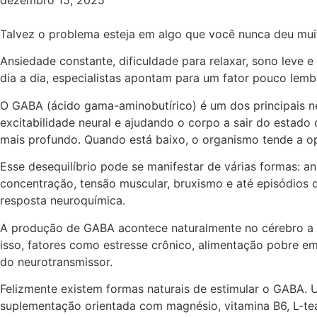
dezembro 15, 2025
Talvez o problema esteja em algo que você nunca deu mui
Ansiedade constante, dificuldade para relaxar, sono leve
dia a dia, especialistas apontam para um fator pouco lemb
O GABA (ácido gama-aminobutírico) é um dos principais neu
excitabilidade neural e ajudando o corpo a sair do estad
mais profundo. Quando está baixo, o organismo tende a o
Esse desequilíbrio pode se manifestar de várias formas: ans
concentração, tensão muscular, bruxismo e até episódios
resposta neuroquímica.
A produção de GABA acontece naturalmente no cérebro a pa
isso, fatores como estresse crônico, alimentação pobre em
do neurotransmissor.
Felizmente existem formas naturais de estimular o GABA. 
suplementação orientada com magnésio, vitamina B6, L-tea