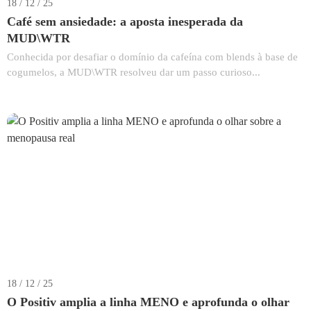
18 / 12 / 25
Café sem ansiedade: a aposta inesperada da
MUD\WTR
Conhecida por desafiar o domínio da cafeína com blends à base de
cogumelos, a MUD\WTR resolveu dar um passo curioso...
18 / 12 / 25
O Positiv amplia a linha MENO e aprofunda o olhar