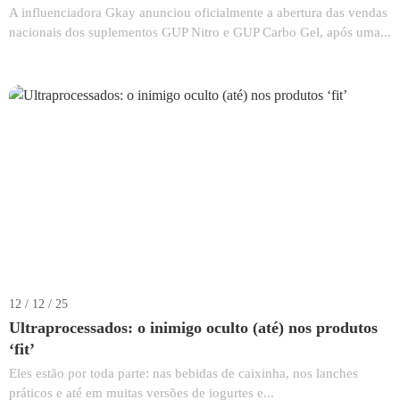
A influenciadora Gkay anunciou oficialmente a abertura das vendas
nacionais dos suplementos GUP Nitro e GUP Carbo Gel, após uma...
12 / 12 / 25
Ultraprocessados: o inimigo oculto (até) nos produtos
‘fit’
Eles estão por toda parte: nas bebidas de caixinha, nos lanches
práticos e até em muitas versões de iogurtes e...