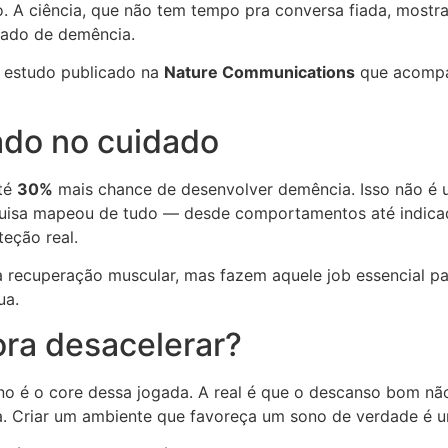
o. A ciência, que não tem tempo pra conversa fiada, mostr
tado de demência.
 estudo publicado na
Nature Communications
que acompan
ado no cuidado
até
30%
mais chance de desenvolver demência. Isso não é u
squisa mapeou de tudo — desde comportamentos até indica
teção real.
 recuperação muscular, mas fazem aquele job essencial par
ua.
ra desacelerar?
ono é o core dessa jogada. A real é que o descanso bom n
ica. Criar um ambiente que favoreça um sono de verdade é 