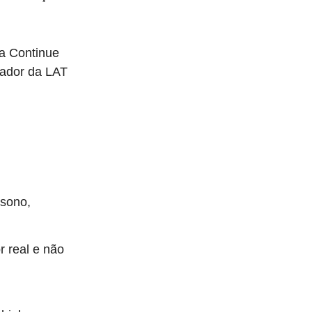
na Continue
dador da LAT
sono,
r real e não