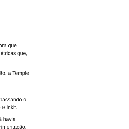
ora que
étricas que,
ão, a Temple
 passando o
Blinkit.
á havia
erimentação.