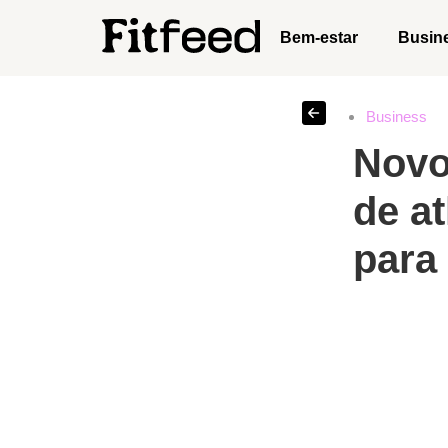
Bem-estar
Busin
Business
Novo
de a
para 