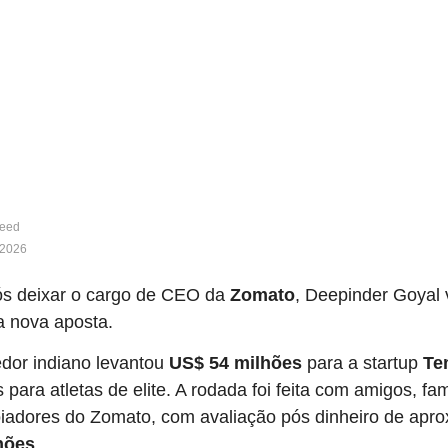
feed
 2026
s deixar o cargo de CEO da
Zomato
, Deepinder Goyal 
 nova aposta.
or indiano levantou
US$ 54 milhões
para a startup
Te
para atletas de elite. A rodada foi feita com amigos, fam
oiadores do Zomato, com avaliação pós dinheiro de ap
hões
.