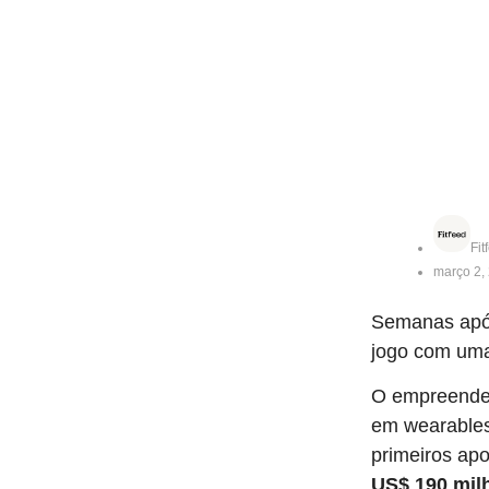
Fit
março 2,
Semanas apó
jogo com uma
O empreended
em wearables 
primeiros ap
US$ 190 mil