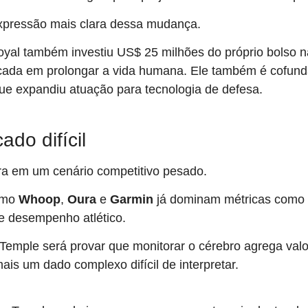
xpressão mais clara dessa mudança.
oyal também investiu US$ 25 milhões do próprio bolso 
cada em prolongar a vida humana. Ele também é cofun
ue expandiu atuação para tecnologia de defesa.
do difícil
ra em um cenário competitivo pesado.
omo
Whoop
,
Oura
e
Garmin
já dominam métricas como 
e desempenho atlético.
Temple será provar que monitorar o cérebro agrega valo
ais um dado complexo difícil de interpretar.