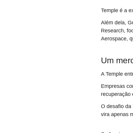
Temple é a e
Além dela, G
Research, fo
Aerospace, q
Um merca
A Temple ent
Empresas c
recuperação 
O desafio da 
vira apenas m