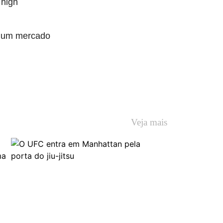
 high
m um mercado
Veja mais