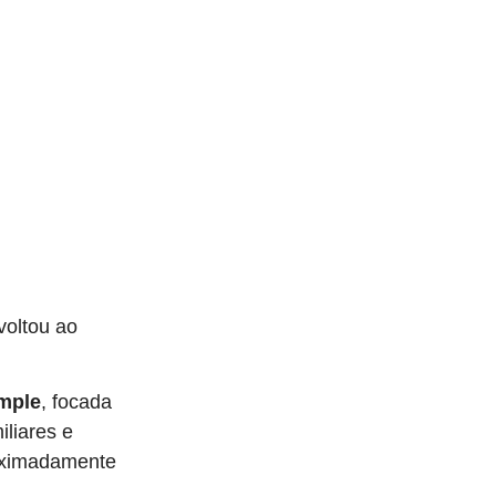
voltou ao
mple
, focada
iliares e
roximadamente