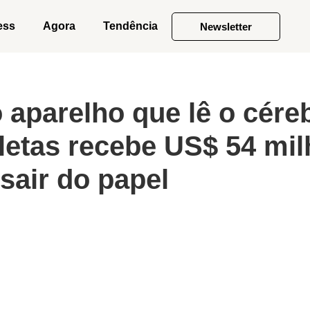
ess
Agora
Tendência
Newsletter
 aparelho que lê o cére
tletas recebe US$ 54 mi
sair do papel